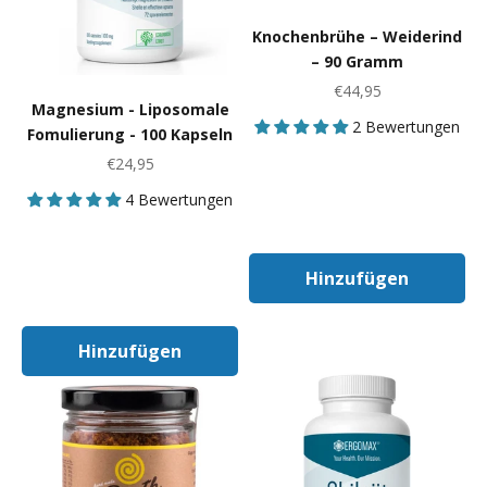
Knochenbrühe – Weiderind
– 90 Gramm
Angebot
€44,95
Magnesium - Liposomale
2 Bewertungen
Fomulierung - 100 Kapseln
Angebot
€24,95
4 Bewertungen
Hinzufügen
In Den Warenk
Hinzufügen
In Den Warenkorb