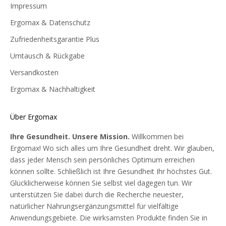
Gesundheit widerspiegeln
Impressum
Wussten Sie, dass Haut, Haare und Nägel viel über Ihren
Ergomax & Datenschutz
allgemeinen Zustand und Ihre Gesundheit aussagen können?
Zufriedenheitsgarantie Plus
Ihr Körper ist äußerst raffiniert und so eingerichtet, dass er
Umtausch & Rückgabe
alles tut, um Sie am Leben zu erhalten. Das bedeutet, dass in
jedem Fall lebenswichtige Organe wie Herz, Leber, Lunge und
Versandkosten
Nieren Vorrang haben, wenn nicht genügend Nährstoffe
Ergomax & Nachhaltigkeit
vorhanden sind. Wenn also Haut, Haare und Nägel in einem
nicht ganz perfekten Zustand sind, können Sie dies als Zeichen
dafür werten, dass Ihr Körper zusätzliche Nährstoffe benötigt.
Über Ergomax
Auch bei Tieren kann man anhand des Fells viel über den
Ihre Gesundheit. Unsere Mission.
Willkommen bei
Gesamtzustand aussagen. Gesundes Haar, gesunde Nägel und
Ergomax! Wo sich alles um Ihre Gesundheit dreht. Wir glauben,
strahlende Haut sind aber auch ein Zeichen dafür, dass Sie im
dass jeder Mensch sein persönliches Optimum erreichen
wahrsten Sinne des Wortes "bei Verstand" sind!
können sollte. Schließlich ist Ihre Gesundheit Ihr höchstes Gut.
Glücklicherweise können Sie selbst viel dagegen tun. Wir
unterstützen Sie dabei durch die Recherche neuester,
natürlicher Nahrungsergänzungsmittel für vielfältige
Anwendungsgebiete. Die wirksamsten Produkte finden Sie in