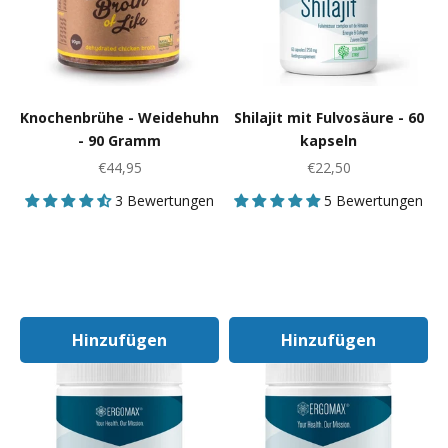
Knochenbrühe - Weidehuhn
Shilajit mit Fulvosäure - 60
- 90 Gramm
kapseln
Angebot
Angebot
€44,95
€22,50
3 Bewertungen
5 Bewertungen
Hinzufügen
Hinzufügen
In Den Warenkorb
In Den Warenk