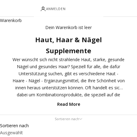
ANMELDEN
Warenkorb
Dein Warenkorb ist leer
Haut, Haar & Nägel
Supplemente
Wer wünscht sich nicht strahlende Haut, starke, gesunde
Nägel und gesundes Haar? Speziell für alle, die dafür
Unterstützung suchen, gibt es verschiedene Haut -
Haare - Nägel - Ergänzungsmittel, die Ihre Schönheit von
innen heraus unterstützen können. Oft handelt es sich
dabei um Kombinationsprodukte, die speziell auf die
Unterstützung von Haut, Haaren und Nägeln
Read More
ausgerichtet sind, da die Gesundheit dieser drei
Körpergewebe miteinander zusammenhängt. Wussten
Sortieren nach
Sie, dass Haare und Nägel modifizierte Formen der Haut
Sortieren nach
sind? Alle drei Gewebe befinden sich an der Außenseite
Ausgewählt
des Körpers, was sie anfälliger für äußere Einflüsse