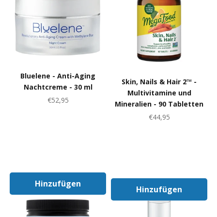
Bluelene - Anti-Aging
Skin, Nails & Hair 2™ -
Nachtcreme - 30 ml
Multivitamine und
Angebot
€52,95
Mineralien - 90 Tabletten
Angebot
€44,95
Hinzufügen
Hinzufügen
In Den Warenkorb
In Den Warenk