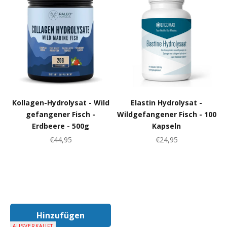
Kollagen-Hydrolysat - Wild
Elastin Hydrolysat -
gefangener Fisch -
Wildgefangener Fisch - 100
Erdbeere - 500g
Kapseln
Angebot
Angebot
€44,95
€24,95
Hinzufügen
In Den Warenkorb
AUSVERKAUFT