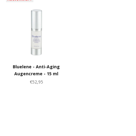
Bluelene - Anti-Aging
Augencreme - 15 ml
Angebot
€52,95