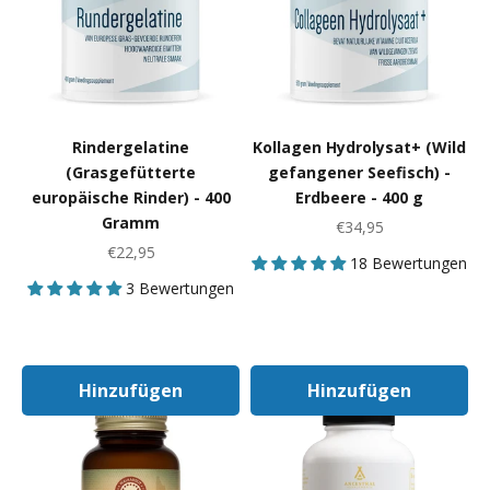
Rindergelatine
Kollagen Hydrolysat+ (Wild
(Grasgefütterte
gefangener Seefisch) -
europäische Rinder) - 400
Erdbeere - 400 g
Gramm
Angebot
€34,95
Angebot
€22,95
18 Bewertungen
3 Bewertungen
Hinzufügen
Hinzufügen
In Den Warenkorb
In Den Warenk