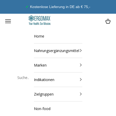
Zum Inhalt springen
Geld-Zurück-Garantie
Ergomax
Navigationsmenü öffnen
Waren
Home
Nahrungsergänzungsmittel
Marken
Indikationen
Schließen
Zielgruppen
Non-food