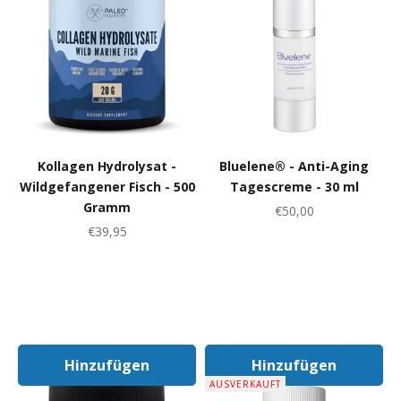
Kollagen Hydrolysat -
Bluelene® - Anti-Aging
Wildgefangener Fisch - 500
Tagescreme - 30 ml
Gramm
Angebot
€50,00
Angebot
€39,95
Hinzufügen
Hinzufügen
In Den Warenkorb
In Den Warenk
AUSVERKAUFT