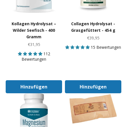
Kollagen Hydrolysat –
Collagen Hydrolysat -
Wilder Seefisch - 400
Grasgefüttert - 454 g
Gramm
Angebot
€39,95
Angebot
€31,95
15 Bewertungen
112
Bewertungen
Hinzufügen
Hinzufügen
In Den Warenkorb
In Den Warenk