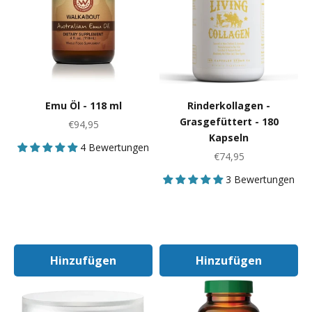
Emu Öl - 118 ml
Rinderkollagen -
Grasgefüttert - 180
Angebot
€94,95
Kapseln
4 Bewertungen
Angebot
€74,95
3 Bewertungen
Hinzufügen
Hinzufügen
In Den Warenkorb
In Den Warenk