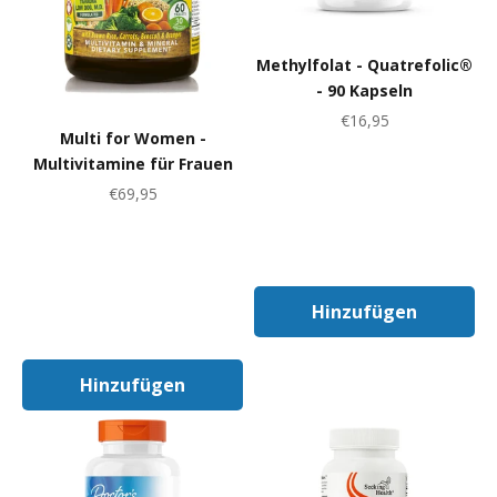
Methylfolat - Quatrefolic®
- 90 Kapseln
Angebot
€16,95
Multi for Women -
Multivitamine für Frauen
Angebot
€69,95
Hinzufügen
In Den Warenk
Hinzufügen
In Den Warenkorb