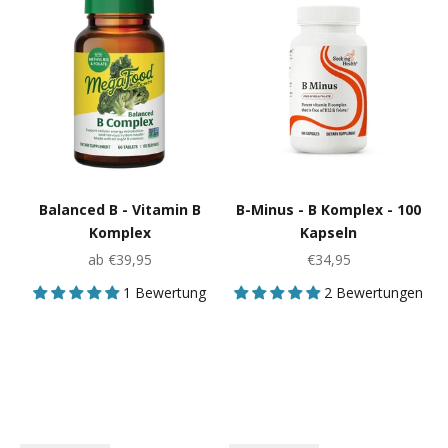
Balanced B - Vitamin B
B-Minus - B Komplex - 100
Komplex
Kapseln
Angebot
Angebot
ab €39,95
€34,95
1 Bewertung
2 Bewertungen