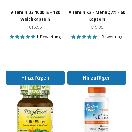
Vitamin D3 1000 IE - 180
Vitamin K2 - MenaQ7® - 60
Weichkapseln
Kapseln
Angebot
Angebot
€16,95
€19,95
1 Bewertung
1 Bewertung
Hinzufügen
Hinzufügen
In Den Warenkorb
In Den Warenk