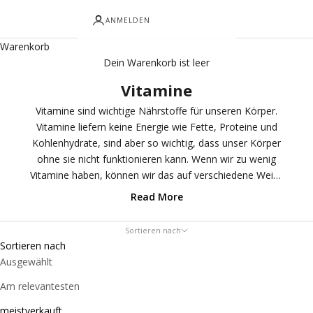
ANMELDEN
Warenkorb
Dein Warenkorb ist leer
Vitamine
Vitamine sind wichtige Nährstoffe für unseren Körper.
Vitamine liefern keine Energie wie Fette, Proteine und
Kohlenhydrate, sind aber so wichtig, dass unser Körper
ohne sie nicht funktionieren kann. Wenn wir zu wenig
Vitamine haben, können wir das auf verschiedene Weise
körperlich bemerken. Die meisten Vitamine können wir
Read More
nicht oder nicht in ausreichender Menge selbst
herstellen, und wir müssen die täglich benötigte Menge
Sortieren nach
an Vitaminen über gesunde Lebensmittel wie Obst und
Sortieren nach
Gemüse aufnehmen. Vitamine in Form von
Ausgewählt
Nahrungsergänzungsmitteln ergänzen eine gesunde
Am relevantesten
Ernährung und können in verschiedenen Situationen eine
gute Wahl sein. Unser Angebot an Vitaminen ist sehr
meistverkauft