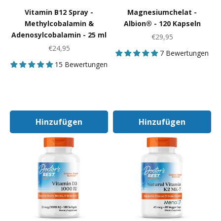
Vitamin B12 Spray -
Magnesiumchelat -
Methylcobalamin &
Albion® - 120 Kapseln
Adenosylcobalamin - 25 ml
Angebot
€29,95
Angebot
€24,95
7 Bewertungen
15 Bewertungen
Hinzufügen
Hinzufügen
In Den Warenkorb
In Den Warenk