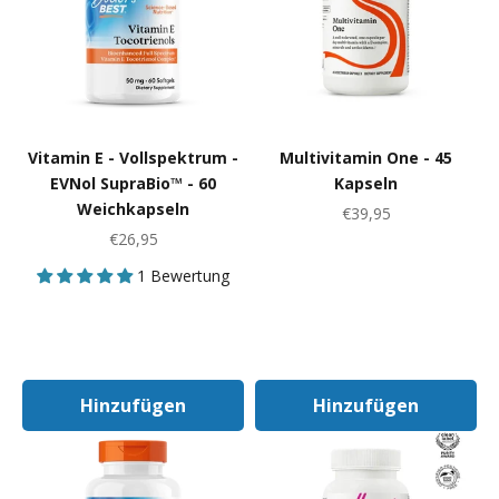
Vitamin E - Vollspektrum -
Multivitamin One - 45
EVNol SupraBio™ - 60
Kapseln
Weichkapseln
Angebot
€39,95
Angebot
€26,95
1 Bewertung
Hinzufügen
Hinzufügen
In Den Warenkorb
In Den Warenk