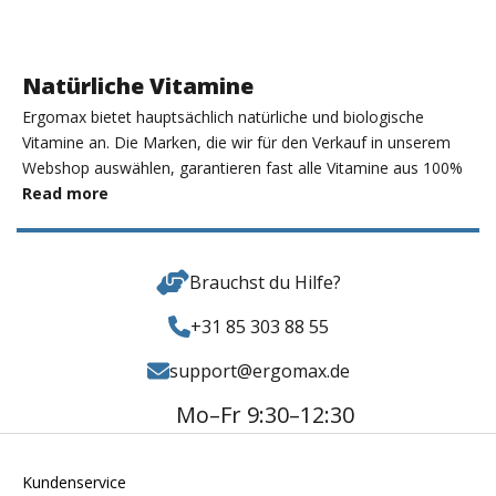
Natürliche Vitamine
Ergomax bietet hauptsächlich natürliche und biologische
Vitamine an. Die Marken, die wir für den Verkauf in unserem
Webshop auswählen, garantieren fast alle Vitamine aus 100%
natürlichen und vollständigen Nahrungsquellen. Die Vitamine
Read more
sind also nicht synthetischen Ursprungs. Die verwendeten
Vitamine sind bioaktiv, leicht absorbierbar und angemessen
dosiert. Außerdem werden die Nahrungsergänzungsmittel
Brauchst du Hilfe?
nach hohen Qualitätsstandards hergestellt. Die natürlichen
Vitamine enthalten keine Pestizide, Herbizide, Gluten und Soja.
+31 85 303 88 55
Für welches Produkt Sie sich auch entscheiden, Sie
support@ergomax.de
entscheiden sich immer für Qualität.
Einfache Vitaminpräparate
Mo–Fr 9:30–12:30
Wenn Sie Ihre Ernährung ergänzen wollen, können Sie dies mit
Vitaminpräparaten tun. Die Produkte können einzelne Vitamine
Kundenservice
oder eine Kombination von Vitaminen und Mineralstoffen