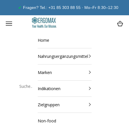
Zum Inhalt springen
Fragen? Tel.: +31 85 303 88 55 · Mo–Fr 8:30–12:30
Ergomax
Navigationsmenü öffnen
Waren
Home
Nahrungsergänzungsmittel
Marken
Indikationen
Schließen
Zielgruppen
Non-food