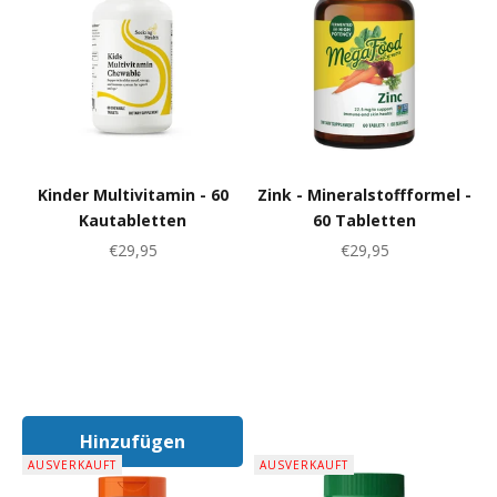
Kinder Multivitamin - 60
Zink - Mineralstoffformel -
Kautabletten
60 Tabletten
Angebot
Angebot
€29,95
€29,95
Hinzufügen
In Den Warenkorb
AUSVERKAUFT
AUSVERKAUFT