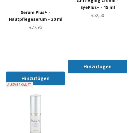
Anti-Aging Creme -
EyePlus+ - 15 ml
Serum Plus+ -
Angebot
€52,50
Hautpflegeserum - 30 ml
Angebot
€77,95
Hinzufügen
In Den Warenk
Hinzufügen
In Den Warenkorb
AUSVERKAUFT