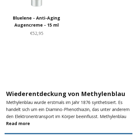
Bluelene - Anti-Aging
Augencreme - 15 ml
Angebot
€52,95
Wiederentdeckung von Methylenblau
Methylenblau wurde erstmals im Jahr 1876 synthetisiert. Es
handelt sich um ein Diamino-Phenothiazin, das unter anderem
den Elektronentransport im Körper beeinflusst. Methylenblau
kann in intrazelluläre Kompartimente wie Mitochondrien,
Read more
Lysosomen und Zellkerne eindringen. Methylenblau ist in