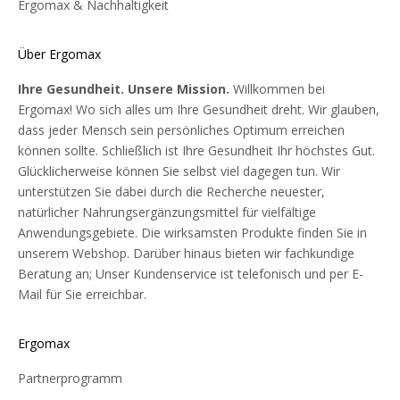
zu verschönern. Die Hautalterung hat allgemein bekannte,
Ergomax & Nachhaltigkeit
sichtbare biologische Merkmale. Es gibt zwei verschiedene
Arten der Hautalterung, die intrinsische und die extrinsische,
Über Ergomax
die durch physiologische und umweltbedingte Faktoren
verursacht werden.
Ihre Gesundheit. Unsere Mission.
Willkommen bei
Oxidativer Stress und Hautalterung
Ergomax! Wo sich alles um Ihre Gesundheit dreht. Wir glauben,
dass jeder Mensch sein persönliches Optimum erreichen
Die intrinsische Hautalterung spiegelt die natürlichen
können sollte. Schließlich ist Ihre Gesundheit Ihr höchstes Gut.
Veränderungen der Haut mit zunehmendem Alter wider. Die
Glücklicherweise können Sie selbst viel dagegen tun. Wir
extrinsische Hautalterung ist eine beschleunigte Form der
unterstützen Sie dabei durch die Recherche neuester,
Alterung, die durch die Exposition der Haut gegenüber
natürlicher Nahrungsergänzungsmittel für vielfältige
Umweltfaktoren wie Rauch, Sonnenlicht oder
Anwendungsgebiete. Die wirksamsten Produkte finden Sie in
Luftverschmutzung verursacht wird. Obwohl die beiden
unserem Webshop. Darüber hinaus bieten wir fachkundige
Formen unterschiedlich sind, haben sie gemeinsam, dass die
Beratung an; Unser Kundenservice ist telefonisch und per E-
Hautalterung teilweise auf oxidativen Stress durch freie
Mail für Sie erreichbar.
Radikale zurückzuführen ist. Die Verwendung von
Antioxidantien in Hautpflegeprodukten, wie z. B. Tagescremes,
gilt weithin als wirksamer Ansatz, um den Alterungsprozess der
Ergomax
Haut sichtbar zu reduzieren.
Partnerprogramm
Die Qualität von Bluelene®