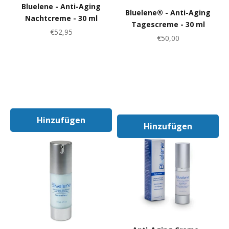
Bluelene - Anti-Aging
Bluelene® - Anti-Aging
Nachtcreme - 30 ml
Tagescreme - 30 ml
Angebot
€52,95
Angebot
€50,00
Hinzufügen
Hinzufügen
In Den Warenkorb
In Den Warenk