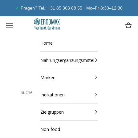
Zum Inhalt springen
Fragen? Tel.: +31 85 303 88 55 · Mo–Fr 8:30–12:30
Ergomax
Navigationsmenü öffnen
Waren
Home
Nahrungsergänzungsmittel
Marken
Indikationen
Schließen
Zielgruppen
Non-food