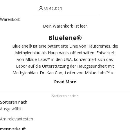
ANMELDEN
Warenkorb
Dein Warenkorb ist leer
Bluelene®
Bluelene® ist eine patentierte Linie von Hautcremes, die
Methylenblau als Hauptwirkstoff enthalten. Entwickelt
von Mblue Labs™ in den USA, konzentriert sich das
Labor auf die Unterstützung der Hautgesundheit mit
Methylenblau. Dr. Kan Cao, Leiter von Mblue Labs™ und
Experte in der Alterungsforschung, entdeckte die Anti-
Read More
Aging-Eigenschaften von Methylenblau für die Haut und
entwickelte die Bluelene®-Linie.
Sortieren nach
Sortieren nach
Ausgewählt
Am relevantesten
meistverkauft