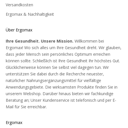
Versandkosten
Einnahme von 10 µg Vitamin D empfohlen. Männer, die
rauchen, benötigen möglicherweise zusätzlichen Vitamin C-
Ergomax & Nachhaltigkeit
Bedarf, da durch das Rauchen mehr Vitamin C im Körper
abgebaut wird. Darüber hinaus können Männer mit
Über Ergomax
Kinderwunsch ihren Körper mit dem Mineral Selen
unterstützen, das zur Beweglichkeit der Spermien beiträgt, und
Ihre Gesundheit. Unsere Mission.
Willkommen bei
mit Zink, das gut für die männliche Fruchtbarkeit ist und hilft,
Ergomax! Wo sich alles um Ihre Gesundheit dreht. Wir glauben,
einen normalen Testosteronspiegel im Blut
dass jeder Mensch sein persönliches Optimum erreichen
aufrechtzuerhalten. Einige Nahrungsergänzungsmittel für
können sollte. Schließlich ist Ihre Gesundheit Ihr höchstes Gut.
Männer enthalten Sägepalme wegen ihrer potenziell positiven
Glücklicherweise können Sie selbst viel dagegen tun. Wir
Wirkung auf die Prostata, die Harnwege und die männliche
unterstützen Sie dabei durch die Recherche neuester,
Fruchtbarkeit*.
natürlicher Nahrungsergänzungsmittel für vielfältige
Worauf sollte ich beim Kauf eines
Anwendungsgebiete. Die wirksamsten Produkte finden Sie in
unserem Webshop. Darüber hinaus bieten wir fachkundige
Nahrungsergänzungsmittels achten?
Beratung an; Unser Kundenservice ist telefonisch und per E-
Die Auswahl einer Ergänzung kann schwierig sein, die Auswahl
Mail für Sie erreichbar.
ist so groß! Worauf sollten Sie achten? Achten Sie besonders
darauf, welche Zutaten darin enthalten sind, in welcher Menge
Ergomax
sie enthalten sind und welche Qualität die Zutaten haben. Bei