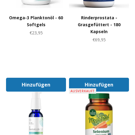
Omega-3 Planktonöl - 60
Rinderprostata -
Softgels
Grasgefüttert - 180
Kapseln
Angebot
€23,95
Angebot
€69,95
Hinzufügen
Hinzufügen
In Den Warenkorb
In Den Warenk
AUSVERKAUFT