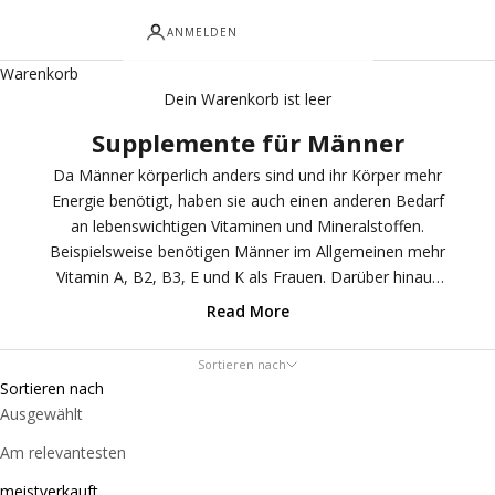
ANMELDEN
Warenkorb
Dein Warenkorb ist leer
Supplemente für Männer
Da Männer körperlich anders sind und ihr Körper mehr
Energie benötigt, haben sie auch einen anderen Bedarf
an lebenswichtigen Vitaminen und Mineralstoffen.
Beispielsweise benötigen Männer im Allgemeinen mehr
Vitamin A, B2, B3, E und K als Frauen. Darüber hinaus
besteht bei ihnen häufig ein erhöhter Bedarf an den
Read More
Mineralstoffen Magnesium, Kalium, Selen und Chrom.
Wenn Männer Unterstützung für ihr Immunsystem, ihre
Sortieren nach
Prostata, ihren Hormonhaushalt, ihre Fitness oder im
Sortieren nach
Alter suchen, können Nahrungsergänzungsmittel eine
Ausgewählt
Lösung sein. Das Ergomax-Sortiment umfasst eine
Am relevantesten
Reihe von Produkten, die speziell auf die Unterstützung
der Männergesundheit ausgerichtet sind.
meistverkauft