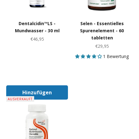
Dentalcidin™LS -
Selen - Essentielles
Mundwasser - 30 ml
Spurenelement - 60
tabletten
Angebot
€46,95
Angebot
€29,95
1 Bewertung
Hinzufügen
In Den Warenkorb
AUSVERKAUFT