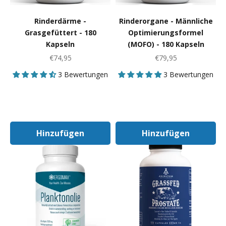
Rinderdärme -
Rinderorgane - Männliche
Grasgefüttert - 180
Optimierungsformel
Kapseln
(MOFO) - 180 Kapseln
Angebot
Angebot
€74,95
€79,95
3 Bewertungen
3 Bewertungen
Hinzufügen
Hinzufügen
In Den Warenkorb
In Den Warenk