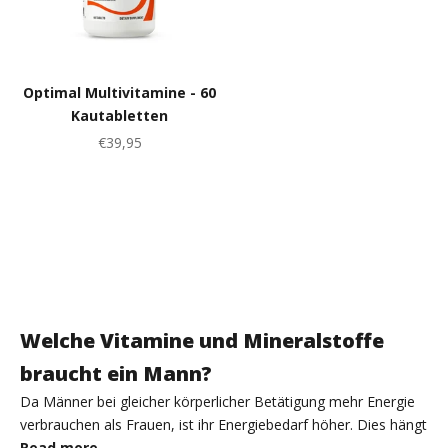
Optimal Multivitamine - 60
Kautabletten
Angebot
€39,95
Welche Vitamine und Mineralstoffe
braucht ein Mann?
Da Männer bei gleicher körperlicher Betätigung mehr Energie
verbrauchen als Frauen, ist ihr Energiebedarf höher. Dies hängt
damit zusammen, dass sie oft über verhältnismäßig mehr
Read more