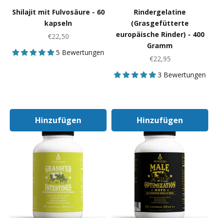
Shilajit mit Fulvosäure - 60
Rindergelatine
kapseln
(Grasgefütterte
europäische Rinder) - 400
Angebot
€22,50
Gramm
5 Bewertungen
Angebot
€22,95
3 Bewertungen
Hinzufügen
Hinzufügen
In Den Warenkorb
In Den Warenk