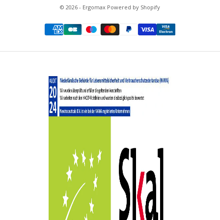
bei Ergomax genau richtig! Ob Sie sich für ein ein Probiotikum
© 2026 - Ergomax Powered by Shopify
wie das
Probiotika - Fermentierter Kefir
von Ergomax, ein
Nahrungsergänzungsmittel mit Kräutern, wie
Turmeric
Strength™
von MegaFood oder die
Männliche
Optimierungsformel
von Ancestral Supplements, alles für
Männer finden Sie auf dieser praktischen Seite von Ergomax.
*Die gesundheitsbezogene Angabe steht noch unter dem
Vorbehalt der europäischen Zulassung