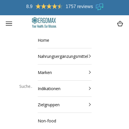
Zum Inhalt springen
Kostenlose Lieferung in DE ab € 75,-
Ergomax
Navigationsmenü öffnen
Waren
Home
Nahrungsergänzungsmittel
Marken
Indikationen
Schließen
Zielgruppen
Non-food