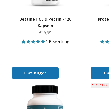
Betaine HCL & Pepsin - 120
Prote
Kapseln
Angebot
€19,95
1 Bewertung
Hinzufügen
Hi
In Den Warenkorb
AUSVERKA