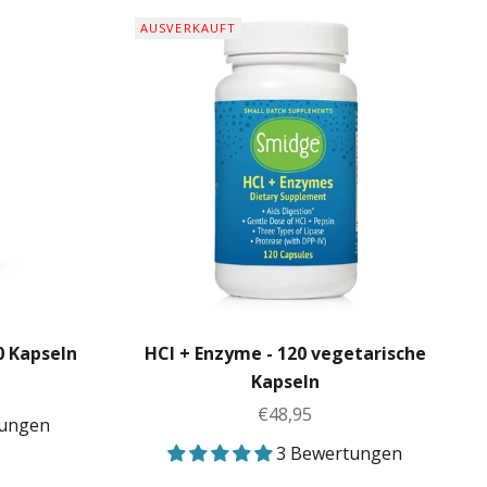
AUSVERKAUFT
0 Kapseln
HCl + Enzyme - 120 vegetarische
Kapseln
Angebot
€48,95
tungen
3 Bewertungen