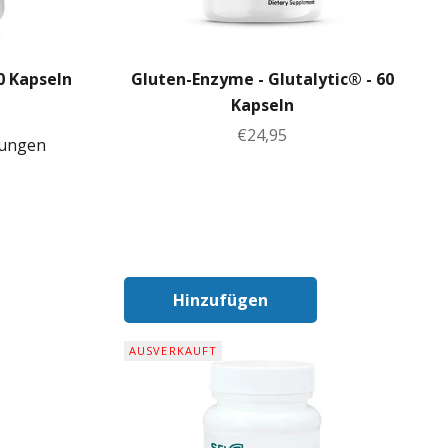
0 Kapseln
Gluten-Enzyme - Glutalytic® - 60
Kapseln
Angebot
€24,95
tungen
Hinzufügen
nkorb
In Den Warenkorb
AUSVERKAUFT