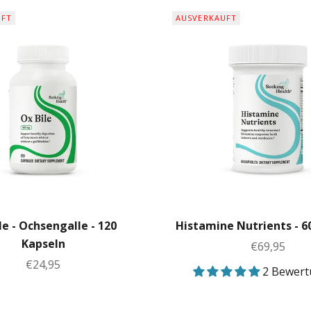
UFT
AUSVERKAUFT
le - Ochsengalle - 120
Histamine Nutrients - 6
Kapseln
Angebot
€69,95
Angebot
€24,95
2 Bewer