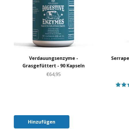
Verdauungsenzyme -
Serrape
Grasgefüttert - 90 Kapseln
Angebot
€64,95
Hinzufügen
In Den Warenkorb