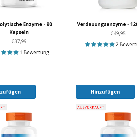
olytische Enzyme - 90
Verdauungsenzyme - 12
Kapseln
Angebot
€49,95
Angebot
€37,99
2 Bewer
1 Bewertung
nzufügen
Hinzufügen
In Den Warenkorb
In Den Ware
UFT
AUSVERKAUFT