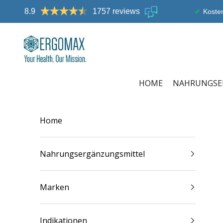
Zum Inhalt springen
8.9
1757 reviews
Kosten
Ergomax
HOME
NAHRUNGSE
Home
Nahrungsergänzungsmittel
Marken
Indikationen