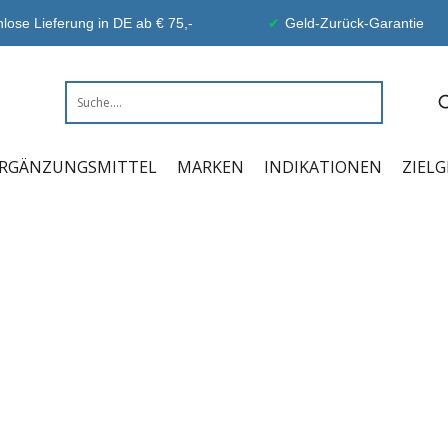
lose Lieferung in DE ab € 75,-
Geld-Zurück-Garantie
RGÄNZUNGSMITTEL
MARKEN
INDIKATIONEN
ZIEL