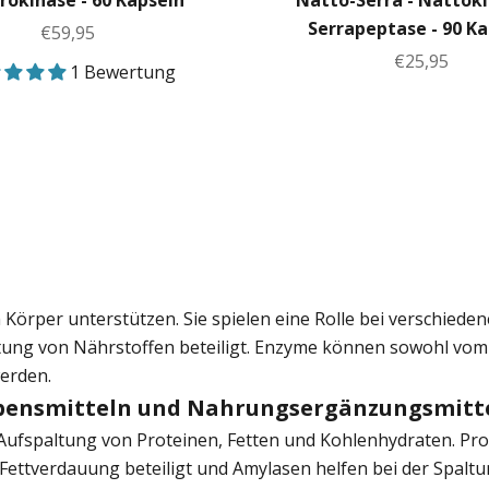
okinase - 60 Kapseln
Natto-Serra - Nattok
Serrapeptase - 90 K
Angebot
€59,95
Angebot
€25,95
1 Bewertung
m Körper unterstützen. Sie spielen eine Rolle bei verschie
tung von Nährstoffen beteiligt. Enzyme können sowohl vom 
erden.
bensmitteln und Nahrungsergänzungsmitt
Aufspaltung von Proteinen, Fetten und Kohlenhydraten. Pr
 Fettverdauung beteiligt und Amylasen helfen bei der Spalt