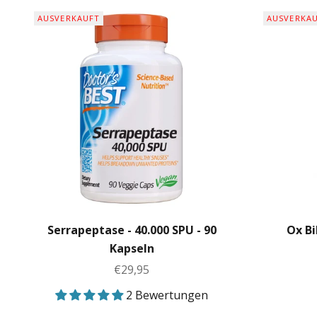
AUSVERKAUFT
AUSVERKA
Serrapeptase - 40.000 SPU - 90
Ox Bi
Kapseln
Angebot
€29,95
2 Bewertungen