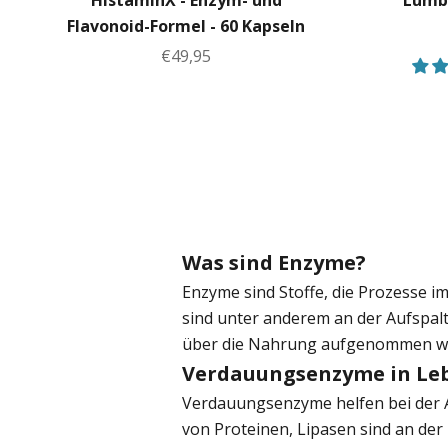
HistaminX - Enzym- und
Lumbr
Flavonoid-Formel - 60 Kapseln
Angebot
€49,95
Was sind Enzyme?
Enzyme sind Stoffe, die Prozesse i
sind unter anderem an der Aufspal
über die Nahrung aufgenommen w
Verdauungsenzyme in Le
Verdauungsenzyme helfen bei der 
von Proteinen, Lipasen sind an der