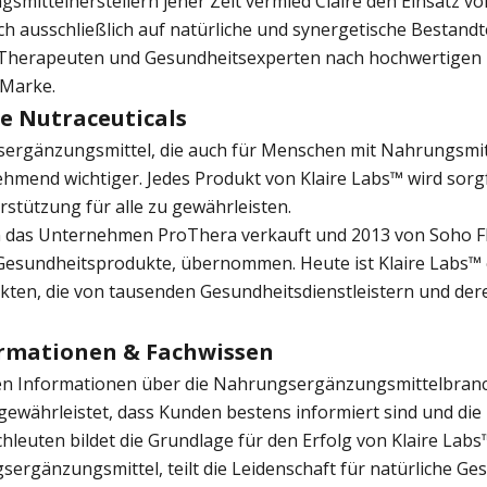
ittelherstellern jener Zeit vermied Claire den Einsatz vo
ch ausschließlich auf natürliche und synergetische Bestandte
Therapeuten und Gesundheitsexperten nach hochwertigen Nu
 Marke.
ne Nutraceuticals
ergänzungsmittel, die auch für Menschen mit Nahrungsmit
ehmend wichtiger. Jedes Produkt von Klaire Labs™ wird sorgf
rstützung für alle zu gewährleisten.
n das Unternehmen ProThera verkauft und 2013 von Soho Flo
 Gesundheitsprodukte, übernommen. Heute ist Klaire Labs™
ten, die von tausenden Gesundheitsdienstleistern und de
formationen & Fachwissen
sten Informationen über die Nahrungsergänzungsmittelbranch
gewährleistet, dass Kunden bestens informiert sind und di
chleuten bildet die Grundlage für den Erfolg von Klaire La
rgänzungsmittel, teilt die Leidenschaft für natürliche Ge