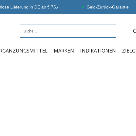
lose Lieferung in DE ab € 75,-
Geld-Zurück-Garantie
RGÄNZUNGSMITTEL
MARKEN
INDIKATIONEN
ZIEL