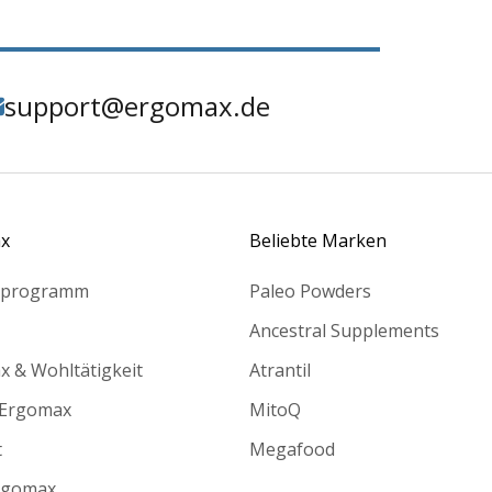
support@ergomax.de
x
Beliebte Marken
rprogramm
Paleo Powders
Ancestral Supplements
 & Wohltätigkeit
Atrantil
Ergomax
MitoQ
t
Megafood
rgomax