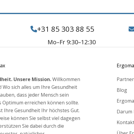
+31 85 303 88 55
Mo–Fr 9:30–12:30
ax
Ergoma
heit. Unsere Mission.
Willkommen
Partne
! Wo sich alles um Ihre Gesundheit
Blog
glauben, dass jeder Mensch sein
Ergomax
s Optimum erreichen können sollte.
ist Ihre Gesundheit Ihr höchstes Gut.
Darum 
weise können Sie selbst viel dagegen
Kontak
erstützen Sie dabei durch die
Über E
euester, natürlicher