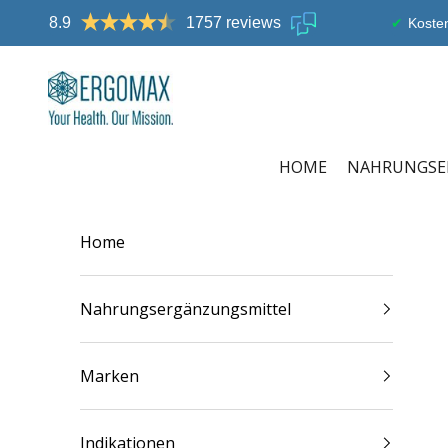
Zum Inhalt springen
8.9
1757 reviews
Kosten
Ergomax
HOME
NAHRUNGSE
Home
Nahrungsergänzungsmittel
Marken
Indikationen