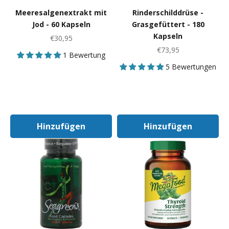
Meeresalgenextrakt mit
Rinderschilddrüse -
Jod - 60 Kapseln
Grasgefüttert - 180
Kapseln
Angebot
€30,95
Angebot
€73,95
1 Bewertung
5 Bewertungen
Hinzufügen
Hinzufügen
In Den Warenkorb
In Den Warenk