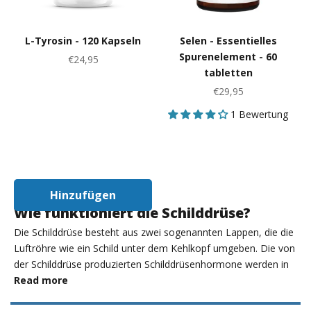
L-Tyrosin - 120 Kapseln
Selen - Essentielles
Spurenelement - 60
Angebot
€24,95
tabletten
Angebot
€29,95
1 Bewertung
Hinzufügen
In Den Warenkorb
Wie funktioniert die Schilddrüse?
Die Schilddrüse besteht aus zwei sogenannten Lappen, die die
Luftröhre wie ein Schild unter dem Kehlkopf umgeben. Die von
der Schilddrüse produzierten Schilddrüsenhormone werden in
das Blut abgegeben, von wo aus sie zu allen Organen und
Read more
Geweben im Körper transportiert werden. Eine gesunde