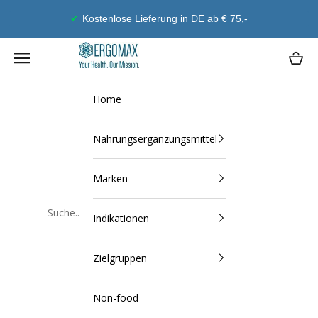
Zum Inhalt springen
eferung in DE ab € 75,-
Geld-Zur
Ergomax
Navigationsmenü öffnen
Waren
Home
Nahrungsergänzungsmittel
Marken
Indikationen
Schließen
Zielgruppen
Non-food