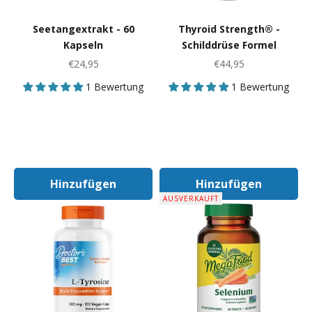
Seetangextrakt - 60
Thyroid Strength® -
Kapseln
Schilddrüse Formel
Angebot
Angebot
€24,95
€44,95
1 Bewertung
1 Bewertung
Hinzufügen
Hinzufügen
In Den Warenkorb
In Den Warenk
AUSVERKAUFT