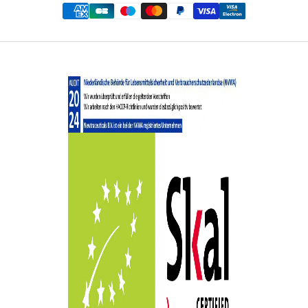
Schilddrüsenfunktion auswirken, es kann aber auch eine
Erkrankung wie eine Hyperthyreose (zu schnell arbeitende
Schilddrüse) oder Hypothyreose (zu langsam arbeitende
Schilddrüse) vorliegen. Bei Neugeborenen und Kleinkindern, die
natürlich alle ein enormes körperliches und geistiges
Wachstum durchlaufen, ist es sehr wichtig, dass die
Schilddrüse richtig funktioniert. Deshalb wird bei jedem
Neugeborenen der Schilddrüsenhormonspiegel im Blut durch
einen Fersenstich bestimmt.