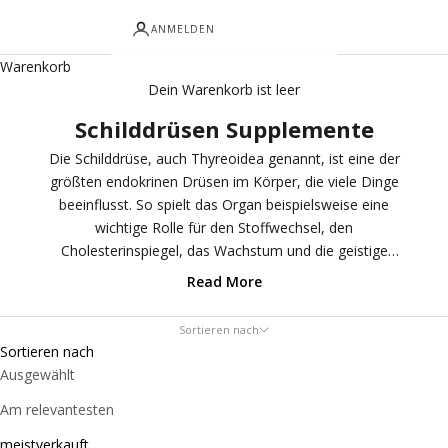
ANMELDEN
Warenkorb
Dein Warenkorb ist leer
Schilddrüsen Supplemente
Die Schilddrüse, auch Thyreoidea genannt, ist eine der
größten endokrinen Drüsen im Körper, die viele Dinge
beeinflusst. So spielt das Organ beispielsweise eine
wichtige Rolle für den Stoffwechsel, den
Cholesterinspiegel, das Wachstum und die geistige
Entwicklung. Dies geschieht durch die Produktion von
Read More
Hormonen. Die Schilddrüse produziert und reguliert
unter anderem die Hormone Trijodthyronin (T3),
Sortieren nach
Thyroxin (T4) und Calcitonin. Die Tatsache, dass jede
Sortieren nach
Zelle in unserem Körper Rezeptoren für
Ausgewählt
Schilddrüsenhormone besitzt, unterstreicht die wichtige
Am relevantesten
Funktion dieses Organs in unserem Körper. Alle
Wirbeltiere haben eine Schilddrüse, die auch die gleiche
meistverkauft