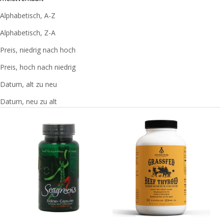
Struktur hat. Beim Menschen hat die Schilddrüse eine
Alphabetisch, A-Z
schmetterlingsähnliche Form und befindet sich an der
Vorderseite des Halses. Vier Arterien versorgen die
Alphabetisch, Z-A
Drüse mit Blut und machen sie damit zu einem der am
Preis, niedrig nach hoch
besten durchbluteten Organe unseres Körpers.
Preis, hoch nach niedrig
Datum, alt zu neu
Datum, neu zu alt