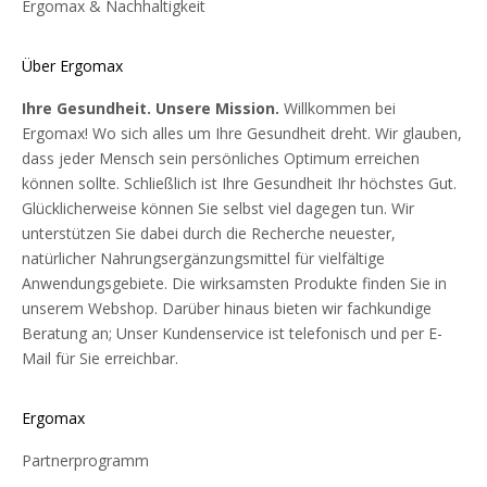
bewirken sie auch eine verringerte Produktion, wenn im
Ergomax & Nachhaltigkeit
Gegenteil zu viele Hormone vorhanden sind. Mit Hilfe von Jod
stellt die Schilddrüse T3 und T4 her, auch
Über Ergomax
Schilddrüsenhormone genannt. Jod gelangt über die Nahrung
in unser Blut und wird dann aktiv von der Schilddrüse
Ihre Gesundheit. Unsere Mission.
Willkommen bei
aufgenommen. Darüber hinaus benötigt die Schilddrüse auch
Ergomax! Wo sich alles um Ihre Gesundheit dreht. Wir glauben,
Tyrosin, eine Aminosäure, die in fast allen eiweißhaltigen
dass jeder Mensch sein persönliches Optimum erreichen
Lebensmitteln enthalten ist.Die Schilddrüse wird von zwei
können sollte. Schließlich ist Ihre Gesundheit Ihr höchstes Gut.
kleinen Organen in unserem Gehirn gesteuert: dem
Glücklicherweise können Sie selbst viel dagegen tun. Wir
Hypothalamus und der Hirnanhangsdrüse. Sie haben eine
unterstützen Sie dabei durch die Recherche neuester,
ähnliche Funktion wie der Thermostat in unserem
natürlicher Nahrungsergänzungsmittel für vielfältige
Wohnzimmer. Sie kontrollieren das Blut und veranlassen die
Anwendungsgebiete. Die wirksamsten Produkte finden Sie in
Schilddrüse, mehr Hormone zu produzieren, wenn sie
unserem Webshop. Darüber hinaus bieten wir fachkundige
feststellen, dass zu wenig Schilddrüsenhormone im Blut
Beratung an; Unser Kundenservice ist telefonisch und per E-
vorhanden sind. Umgekehrt bewirken sie auch eine verringerte
Mail für Sie erreichbar.
Produktion, wenn im Gegenteil zu viele Hormone vorhanden
sind. Mit Hilfe von Jod stellt die Schilddrüse T3 und T4 her,
Ergomax
auch Schilddrüsenhormone genannt. Jod gelangt über die
Nahrung in unser Blut und wird dann aktiv von der Schilddrüse
Partnerprogramm
aufgenommen. Darüber hinaus benötigt die Schilddrüse auch