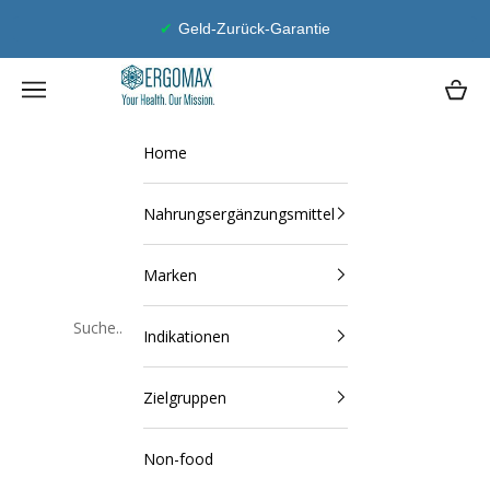
Zum Inhalt springen
Geld-Zurück-Garantie
Ergomax
Navigationsmenü öffnen
Waren
Home
Nahrungsergänzungsmittel
Marken
Indikationen
Schließen
Zielgruppen
Non-food