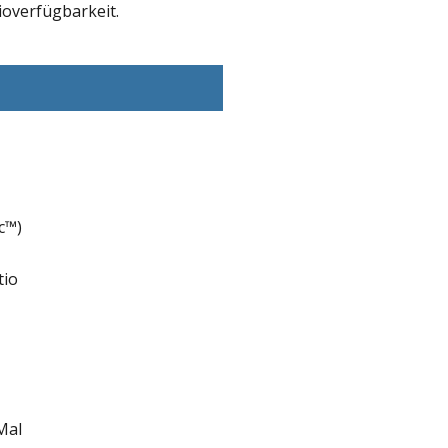
overfügbarkeit.
c™)
tio
Mal