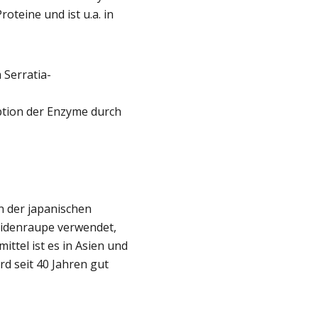
oteine und ist u.a. in
 Serratia-
ption der Enzyme durch
n der japanischen
eidenraupe verwendet,
tel ist es in Asien und
d seit 40 Jahren gut