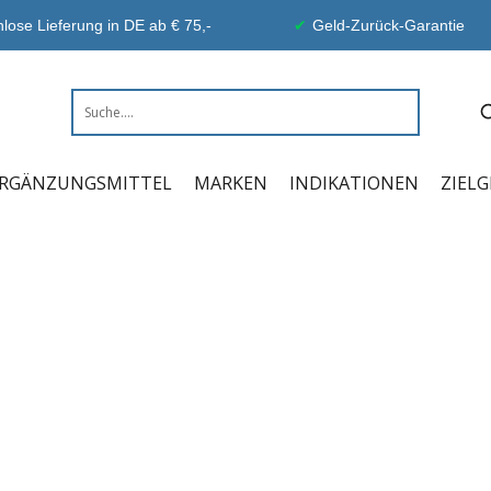
lose Lieferung in DE ab € 75,-
Geld-Zurück-Garantie
RGÄNZUNGSMITTEL
MARKEN
INDIKATIONEN
ZIEL