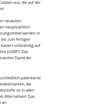
taten aus, die auf der
en.
en neuesten
den hauptsächlich
zungsmittel werden in
 bis zum fertigen
basiert vollständig auf
tice (cGMP). Das
euesten Stand der
schließlich patentierte
Handelsmarken, die
sstoffe ist in allen
ls Alternativen. Das
t an