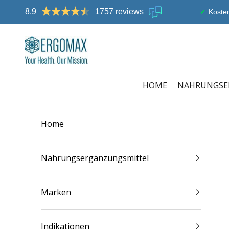
Zum Inhalt springen
8.9
1757 reviews
Kosten
Ergomax
HOME
NAHRUNGSE
Home
Nahrungsergänzungsmittel
Marken
Indikationen