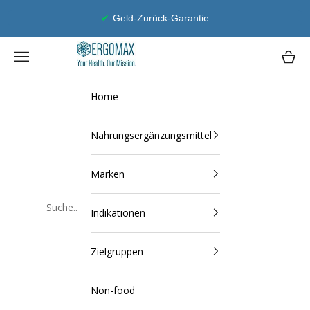
Zum Inhalt springen
Geld-Zurück-Garantie
Ergomax
Navigationsmenü öffnen
Waren
Home
Nahrungsergänzungsmittel
Marken
Indikationen
Schließen
Zielgruppen
Non-food