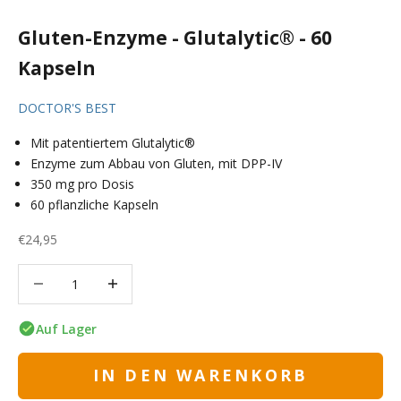
Gluten-Enzyme - Glutalytic® - 60
Kapseln
DOCTOR'S BEST
Mit patentiertem Glutalytic®
Enzyme zum Abbau von Gluten, mit DPP-IV
350 mg pro Dosis
60 pflanzliche Kapseln
Angebot
€24,95
Anzahl verringern
Anzahl verringern
Auf Lager
IN DEN WARENKORB