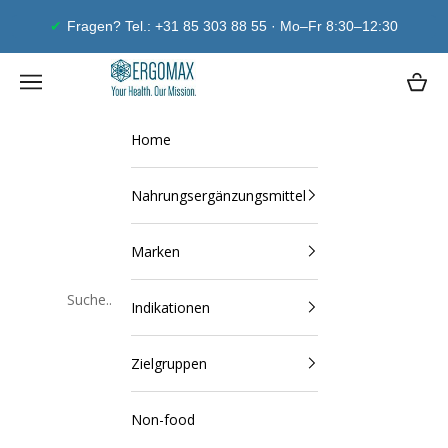
Zum Inhalt springen
Fragen? Tel.: +31 85 303 88 55 · Mo–Fr 8:30–12:30
Ergomax
Navigationsmenü öffnen
Waren
Home
Nahrungsergänzungsmittel
Marken
Indikationen
Schließen
Zielgruppen
Non-food