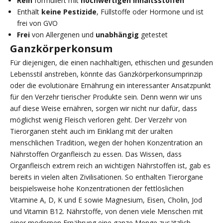
Rein
formuliert mit
hochwertigen Inhaltsstoffen
Enthält
keine Pestizide
, Füllstoffe oder Hormone und ist
frei von GVO
Frei
von Allergenen und
unabhängig
getestet
Ganzkörperkonsum
Für diejenigen, die einen nachhaltigen, ethischen und gesunden
Lebensstil anstreben, könnte das Ganzkörperkonsumprinzip
oder die evolutionäre Ernährung ein interessanter Ansatzpunkt
für den Verzehr tierischer Produkte sein. Denn wenn wir uns
auf diese Weise ernähren, sorgen wir nicht nur dafür, dass
möglichst wenig Fleisch verloren geht. Der Verzehr von
Tierorganen steht auch im Einklang mit der uralten
menschlichen Tradition, wegen der hohen Konzentration an
Nährstoffen Organfleisch zu essen. Das Wissen, dass
Organfleisch extrem reich an wichtigen Nährstoffen ist, gab es
bereits in vielen alten Zivilisationen. So enthalten Tierorgane
beispielsweise hohe Konzentrationen der fettlöslichen
Vitamine A, D, K und E sowie Magnesium, Eisen, Cholin, Jod
und Vitamin B12. Nährstoffe, von denen viele Menschen mit
einer modernen Ernährung eine ganze Menge zusätzlich