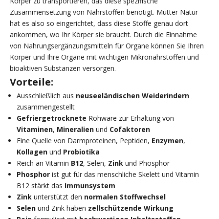
Körper zu transportieren, das diese spezifische
Zusammensetzung von Nährstoffen benötigt. Mutter Natur
hat es also so eingerichtet, dass diese Stoffe genau dort
ankommen, wo Ihr Körper sie braucht. Durch die Einnahme
von Nahrungsergänzungsmitteln für Organe können Sie Ihren
Körper und Ihre Organe mit wichtigen Mikronährstoffen und
bioaktiven Substanzen versorgen.
Vorteile:
Ausschließlich aus
neuseeländischen Weiderindern
zusammengestellt
Gefriergetrocknete
Rohware zur Erhaltung von
Vitaminen
,
Mineralien
und
Cofaktoren
Eine Quelle von Darmproteinen, Peptiden,
Enzymen
,
Kollagen
und
Probiotika
Reich an Vitamin
B12
, Selen,
Zink
und Phosphor
Phosphor
ist gut für das menschliche Skelett und Vitamin
B12 stärkt das
Immunsystem
Zink
unterstützt den
normalen Stoffwechsel
Selen
und Zink haben
zellschützende Wirkung