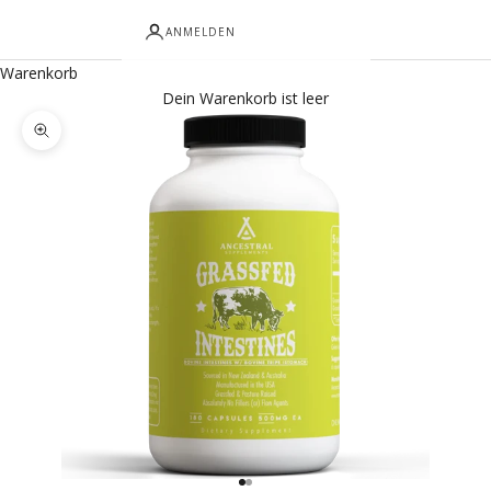
ANMELDEN
Warenkorb
Dein Warenkorb ist leer
Bild vergrößern
Gehe zu Element 1
Gehe zu Element 2