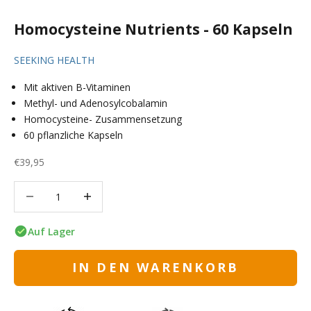
Homocysteine Nutrients - 60 Kapseln
SEEKING HEALTH
Mit aktiven B-Vitaminen
Methyl- und Adenosylcobalamin
Homocysteine- Zusammensetzung
60 pflanzliche Kapseln
Angebot
€39,95
Anzahl verringern
Anzahl verringern
Auf Lager
IN DEN WARENKORB