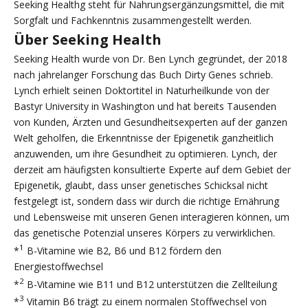
Seeking Healthg steht für Nahrungsergänzungsmittel, die mit
Sorgfalt und Fachkenntnis zusammengestellt werden.
Über Seeking Health
Seeking Health wurde von Dr. Ben Lynch gegründet, der 2018
nach jahrelanger Forschung das Buch Dirty Genes schrieb.
Lynch erhielt seinen Doktortitel in Naturheilkunde von der
Bastyr University in Washington und hat bereits Tausenden
von Kunden, Ärzten und Gesundheitsexperten auf der ganzen
Welt geholfen, die Erkenntnisse der Epigenetik ganzheitlich
anzuwenden, um ihre Gesundheit zu optimieren. Lynch, der
derzeit am häufigsten konsultierte Experte auf dem Gebiet der
Epigenetik, glaubt, dass unser genetisches Schicksal nicht
festgelegt ist, sondern dass wir durch die richtige Ernährung
und Lebensweise mit unseren Genen interagieren können, um
das genetische Potenzial unseres Körpers zu verwirklichen.
1
*
B-Vitamine wie B2, B6 und B12 fördern den
Energiestoffwechsel
2
*
B-Vitamine wie B11 und B12 unterstützen die Zellteilung
3
*
Vitamin B6 trägt zu einem normalen Stoffwechsel von