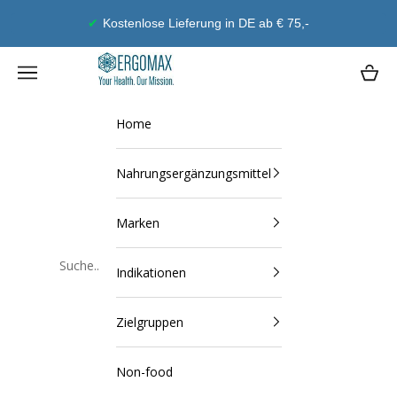
Zum Inhalt springen
5,-
Geld-Zurück-Garantie
Ergomax
Navigationsmenü öffnen
Waren
Home
Nahrungsergänzungsmittel
Marken
Indikationen
Schließen
Zielgruppen
Non-food