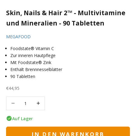
Skin, Nails & Hair 2™ - Multivitamine
und Mineralien - 90 Tabletten
MEGAFOOD
Foodstate® Vitamin C
Zur inneren Hautpflege
Mit Foodstate® Zink
Enthält Brennnesselblätter
90 Tabletten
Angebot
€44,95
Anzahl verringern
Anzahl verringern
Auf Lager
IN DEN WARENKORB