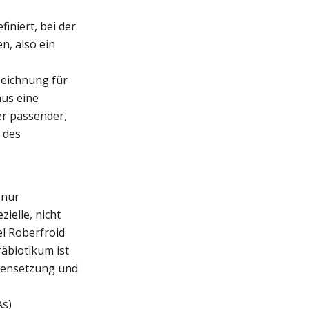
iniert, bei der
n, also ein
zeichnung für
us eine
er passender,
 des
 nur
ielle, nicht
el Roberfroid
räbiotikum ist
mmensetzung und
As)