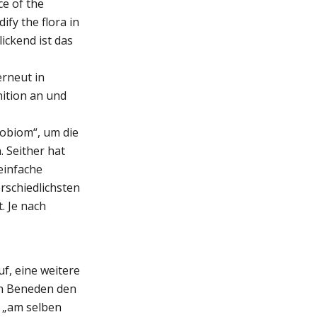
ce of the
fy the flora in
ickend ist das
erneut in
nition an und
robiom“, um die
 Seither hat
einfache
rschiedlichsten
. Je nach
uf, eine weitere
an Beneden den
 „am selben