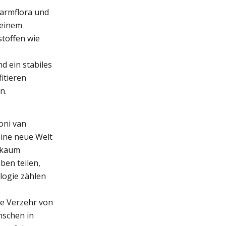
Darmflora und
 einem
stoffen wie
d ein stabiles
itieren
n.
oni van
eine neue Welt
l kaum
ben teilen,
logie zählen
ge Verzehr von
nschen in