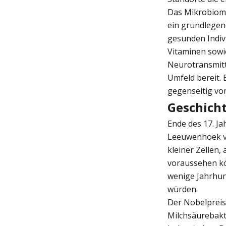
Das Mikrobiom 
ein grundlegen
gesunden Indiv
Vitaminen sowi
Neurotransmitte
Umfeld bereit. 
gegenseitig vo
Geschich
Ende des 17. J
Leeuwenhoek ve
kleiner Zellen,
voraussehen kö
wenige Jahrhun
würden.
Der Nobelpreis
Milchsäurebakt