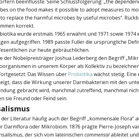
rfern beeinflusste. Seine Schlussfolgerung: „the dependen
obes on the food makes it possible to adopt measures to modi
to replace the harmful microbes by useful microbes“. Rückbl
kommen korrekt.
obiotika wurde erstmals 1965 erwähnt und 1971 sowie 1974 
gen aufgegriffen. 1989 passte Fuller die ursprüngliche Defi
Wesentlichen zur heute gebräuchlichen.
te der Nobelpreisträger Joshua Lederberg den Begriff „Mik
oorganismen in unserem Körper als Kollektiv zu bezeichnen.
 fortgesetzt: Das Wissen über
Probiotika
wächst stetig. Eine 
eigt, dass die Wirkung unserer Darmbakterien mit den unte
indung gebracht wird, manchmal zutreffend, manchmal nicht
n sie Freund oder Feind sein.
alismus
 der Literatur häufig auch der Begriff „kommensale Flora“ a
r Darmflora oder Mikrobiom. 1876 prägte Pierre-Joseph v
salismus, der sich vom lateinischen
commensal
ableitet und