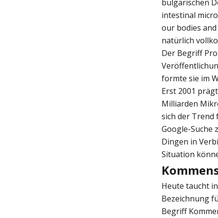
bulgarischen Dö
intestinal micr
our bodies and 
natürlich voll
Der Begriff Pr
Veröffentlichun
formte sie im 
Erst 2001 präg
Milliarden Mikr
sich der Trend
Google-Suche z
Dingen in Verb
Situation könne
Kommens
Heute taucht in
Bezeichnung fü
Begriff Kommen