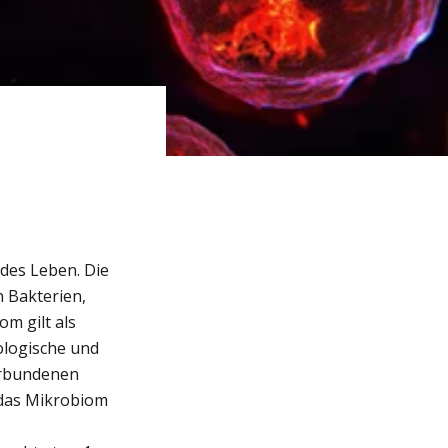
des Leben. Die
 Bakterien,
m gilt als
ologische und
erbundenen
d das Mikrobiom