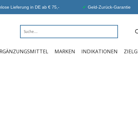
lose Lieferung in DE ab € 75,-
Geld-Zurück-Garantie
RGÄNZUNGSMITTEL
MARKEN
INDIKATIONEN
ZIEL