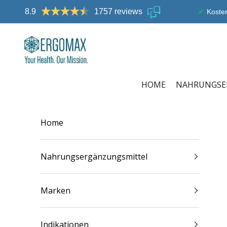
Zum Inhalt springen
8.9
1757 reviews
Kosten
Ergomax
HOME
NAHRUNGSE
Home
Nahrungsergänzungsmittel
Marken
Indikationen