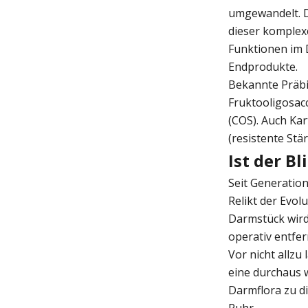
umgewandelt. D
dieser komplex
Funktionen im 
Endprodukte.
Bekannte Präbio
Fruktooligosac
(COS). Auch Ka
(resistente Stär
Ist der B
Seit Generation
Relikt der Evo
Darmstück wird
operativ entfer
Vor nicht allz
eine durchaus w
Darmflora zu di