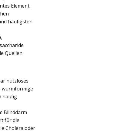
antes Element
chen
und häufigsten
,
saccharide
de Quellen
bar nutzloses
es wurmförmige
 häufig
em Blinddarm
t für die
wie Cholera oder