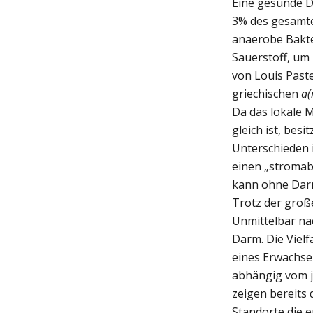
Eine gesunde D
3% des gesamte
anaerobe Bakte
Sauerstoff, um
von Louis Paste
griechischen
a(
Da das lokale 
gleich ist, bes
Unterschieden i
einen „stromab
kann ohne Darm
Trotz der groß
Unmittelbar na
Darm. Die Vielf
eines Erwachsen
abhängig vom j
zeigen bereits 
Standorte die e