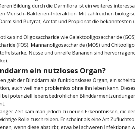
eren Bildung durch die Darmflora ist ein weiteres interess
en Mensch–Bakterien-Interaktion. Mit zahlreichen biologis
Darm sind Butyrat, Acetat und Propionat die bekanntesten 
tika sind Oligosaccharide wie Galaktooligosaccharide (GOS)
charide (FOS), Mannanoligosaccharide (MOS) und Chitooligo
rtoffelstärke, Nüsse und unreife Bananen sind hervorragen
ke).
linddarm ein nutzloses Organ?
en galt der Blinddarm als funktionsloses Organ, ein schein
lution, auch weil man problemlos ohne ihn leben kann. Dies
 bei potenziell lebensbedrohlichen Blinddarmentzündungen
nt.
u langer Zeit kam man jedoch zu neuen Erkenntnissen, die d
ichtige Rolle zuschreiben. Er scheint als eine Art Zufluchtsor
enen, wenn diese abstirbt, etwa bei schweren Infektionen 