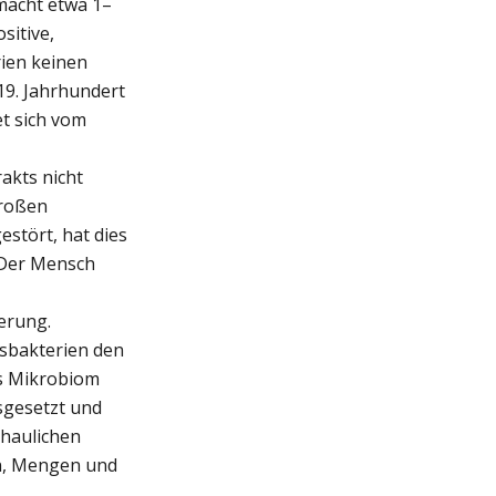
macht etwa 1–
sitive,
ien keinen
19. Jahrhundert
et sich vom
akts nicht
großen
estört, hat dies
 Der Mensch
erung.
nsbakterien den
as Mikrobiom
sgesetzt und
chaulichen
en, Mengen und