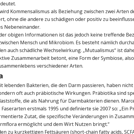
deutet.
 wird Kommensalismus als Beziehung zwischen zwei Arten def
iert, ohne die andere zu schädigen oder positiv zu beeinflusse
hes Nebeneinander.
der obigen Informationen ist das jedoch keine treffende Be
zwischen Mensch und Mikrobiom. Es besteht nämlich durcha
ilen auch schädliche Wechselwirkung. „Mutualismus“ ist dah
aktive Zusammenarbeit betont, eine Form der Symbiose, also
Zusammenlebens verschiedener Arten.
a
it lebenden Bakterien, die den Darm passieren, haben nicht
ondern oft auch präbiotische Wirkungen. Präbiotika sind spez
laststoffe, die als Nahrung für Darmbakterien dienen. Marc
 Faserarten erstmals 1995 und definierte sie 2007 so: „Ein P
fermentierte Zutat, die spezifische Veränderungen in Zusa
armflora ermöglicht und dem Wirt Nutzen bringt.“
en zu kurzkettigen Fettsäuren (short-chain fatty acids, SCF