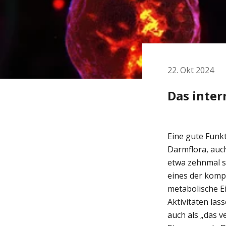
22. Okt 2024
Das inte
Eine gute Funk
Darmflora, auc
etwa zehnmal so
eines der komp
metabolische E
Aktivitäten las
auch als „das 