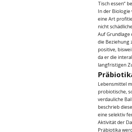
Tisch essen“ be
In der Biologie
eine Art profit
nicht schädlic
Auf Grundlage 
die Beziehung 
positive, biswe
da er die inter
langfristigen 
Präbiotik
Lebensmittel m
probiotische, s
verdauliche Bal
beschrieb diese
eine selektiv 
Aktivität der D
Präbiotika werd