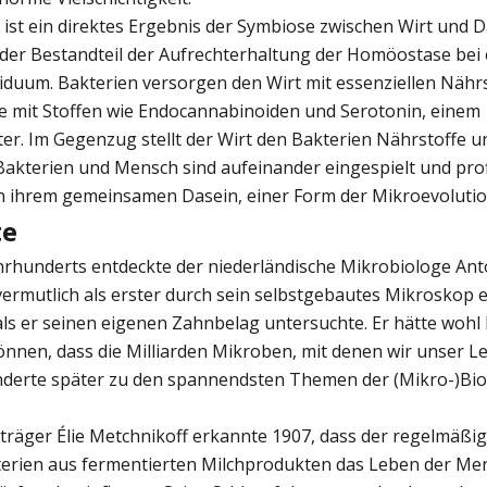
ist ein direktes Ergebnis der Symbiose zwischen Wirt und 
der Bestandteil der Aufrechterhaltung der Homöostase bei
iduum. Bakterien versorgen den Wirt mit essenziellen Nähr
e mit Stoffen wie Endocannabinoiden und Serotonin, einem
r. Im Gegenzug stellt der Wirt den Bakterien Nährstoffe un
Bakterien und Mensch sind aufeinander eingespielt und prof
n ihrem gemeinsamen Dasein, einer Form der Mikroevolutio
te
ahrhunderts entdeckte der niederländische Mikrobiologe Ant
rmutlich als erster durch sein selbstgebautes Mikroskop 
 als er seinen eigenen Zahnbelag untersuchte. Er hätte woh
nnen, dass die Milliarden Mikroben, mit denen wir unser Le
derte später zu den spannendsten Themen der (Mikro-)Bio
träger Élie Metchnikoff erkannte 1907, dass der regelmäßi
erien aus fermentierten Milchprodukten das Leben der Me