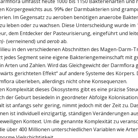
armflora umfasst heute 1000 bis 1150 Bakterienarten und 
n Körpergewichts aus. 99% der Darmbakterien sind grampo
rien. Im Gegensatz zu aeroben benötigen anaerobe Bakter
 zu leben oder zu wachsen. Diese Unterscheidung wurde im 
ur, dem Entdecker der Pasteurisierung, eingeführt und leit
n)-
(verneinend) und
aerob
ab.
Milieu in den verschiedenen Abschnitten des Magen-Darm-Tr
itzt jedes Segment seine eigene Bakteriengemeinschaft mit 
n Arten und Zahlen. Wird das Gleichgewicht der Darmflora g
wärts gerichteten Effekt“ auf andere Systeme des Körpers.
flora überleben, allerdings nicht ohne Konsequenzen.
en Komplexität dieses Ökosystems gibt es eine präzise Steu
ch der Geburt besiedeln in geordneter Abfolge Kolonisatio
alt ist anfangs sehr gering, nimmt jedoch mit der Zeit zu. D
en ist individuell einzigartig, ständigen Veränderungen au
eweiligen Kontext. Um die genannte Komplexität zu verans
die über 400 Millionen unterschiedlichen Variablen wie Art
norme Vielschichtigkeit.