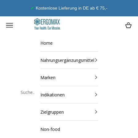
Zum Inhalt springen
Geld-Zurück-Garantie
Ergomax
Navigationsmenü öffnen
Waren
Home
Nahrungsergänzungsmittel
Marken
Indikationen
Schließen
Zielgruppen
Non-food