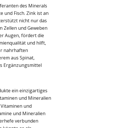
eferanten des Minerals
e und Fisch. Zink ist an
terstützt nicht nur das
on Zellen und Geweben
der Augen, fördert die
ienqualität und hilft,
er nahrhaften
rem aus Spinat,
ses Ergänzungsmittel
ukte ein einzigartiges
itaminen und Mineralien
n Vitaminen und
tamine und Mineralien
Bierhefe verbunden