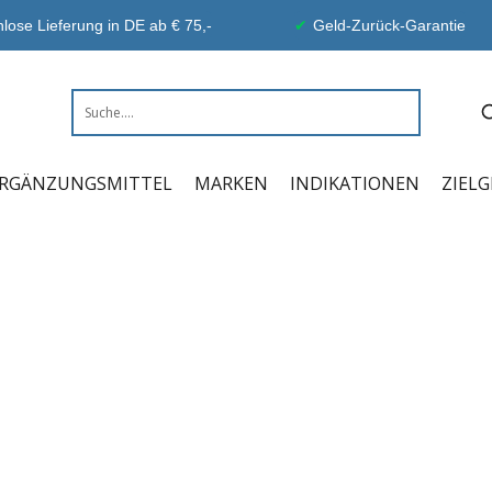
lose Lieferung in DE ab € 75,-
Geld-Zurück-Garantie
RGÄNZUNGSMITTEL
MARKEN
INDIKATIONEN
ZIEL