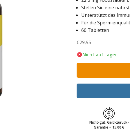
22,5 mg Foodstate® Z
Stellen Sie eine nähr
Unterstützt das Imm
Für die Spermienquali
60 Tabletten
Angebot
€29,95
Nicht auf Lager
Nicht-gut, Geld-zurück-
Garantie + 15,00 €