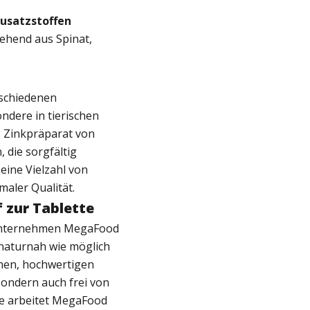
Zusatzstoffen
stehend aus Spinat,
rschiedenen
ndere in tierischen
s Zinkpräparat von
 die sorgfältig
eine Vielzahl von
maler Qualität.
 zur Tablette
unternehmen MegaFood
o naturnah wie möglich
nen, hochwertigen
sondern auch frei von
se arbeitet MegaFood