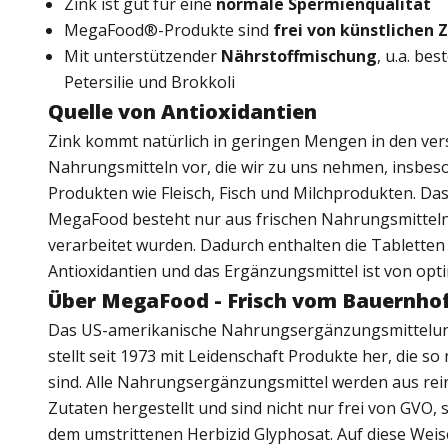
Zink ist gut für eine
normale Spermienqualität
MegaFood®-Produkte sind
frei von künstlichen 
Mit unterstützender
Nährstoffmischung
, u.a. be
Petersilie und Brokkoli
Quelle von Antioxidantien
Zink kommt natürlich in geringen Mengen in den ve
Nahrungsmitteln vor, die wir zu uns nehmen, insbeso
Produkten wie Fleisch, Fisch und Milchprodukten. Da
MegaFood besteht nur aus frischen Nahrungsmitteln,
verarbeitet wurden. Dadurch enthalten die Tabletten 
Antioxidantien und das Ergänzungsmittel ist von opti
Über MegaFood - Frisch vom Bauernhof
Das US-amerikanische Nahrungsergänzungsmittel
stellt seit 1973 mit Leidenschaft Produkte her, die s
sind. Alle Nahrungsergänzungsmittel werden aus rei
Zutaten hergestellt und sind nicht nur frei von GVO, 
dem umstrittenen Herbizid Glyphosat. Auf diese Wei