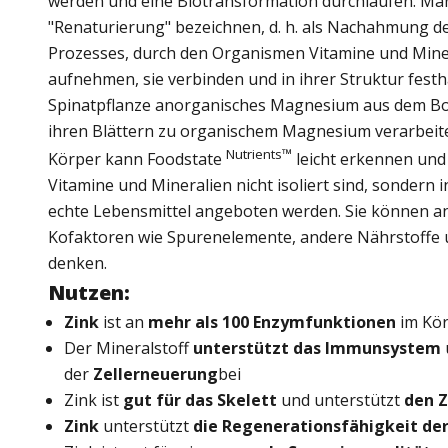
werden und eine Biotransformation durchlaufen. Man
"Renaturierung" bezeichnen, d. h. als Nachahmung de
Prozesses, durch den Organismen Vitamine und Min
aufnehmen, sie verbinden und in ihrer Struktur festha
Spinatpflanze anorganisches Magnesium aus dem Bo
ihren Blättern zu organischem Magnesium verarbeite
Nutrients™
Körper kann Foodstate
leicht erkennen und
Vitamine und Mineralien nicht isoliert sind, sondern 
echte Lebensmittel angeboten werden. Sie können an
Kofaktoren wie Spurenelemente, andere Nährstoffe 
denken.
Nutzen:
Zink
ist an
mehr als 100 Enzymfunktionen
im Kör
Der Mineralstoff
unterstützt das Immunsystem
der
Zellerneuerung
bei
Zink ist
gut für das Skelett
und unterstützt
den 
Zink
unterstützt
die Regenerationsfähigkeit de