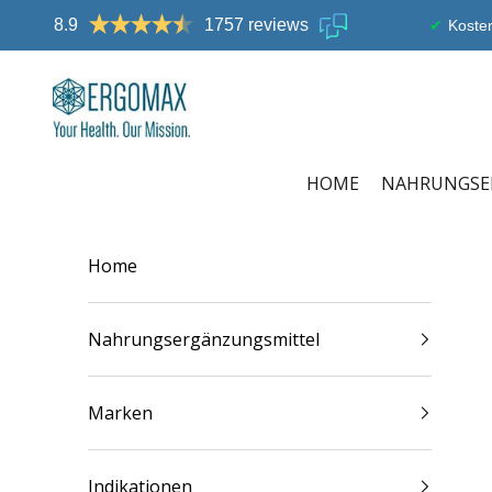
Zum Inhalt springen
8.9
1757 reviews
Kosten
Ergomax
HOME
NAHRUNGSE
Home
Nahrungsergänzungsmittel
Marken
Indikationen