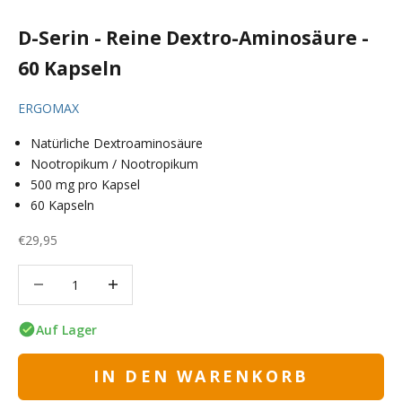
D-Serin - Reine Dextro-Aminosäure -
60 Kapseln
ERGOMAX
Natürliche Dextroaminosäure
Nootropikum / Nootropikum
500 mg pro Kapsel
60 Kapseln
Angebot
€29,95
Anzahl verringern
Anzahl verringern
Auf Lager
IN DEN WARENKORB