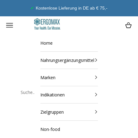
Zum Inhalt springen
 DE ab € 75,-
Geld-Zurück-Garant
Ergomax
Navigationsmenü öffnen
Waren
Home
Nahrungsergänzungsmittel
Marken
Indikationen
Schließen
Zielgruppen
Non-food