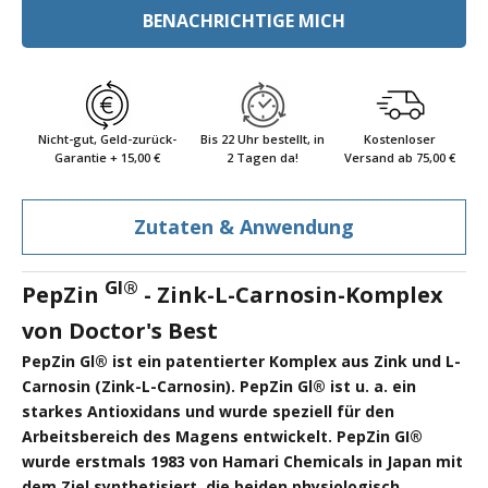
BENACHRICHTIGE MICH
Nicht-gut, Geld-zurück-
Bis 22 Uhr bestellt, in
Kostenloser
Garantie + 15,00 €
2 Tagen da!
Versand ab 75,00 €
Zutaten & Anwendung
GI®
PepZin
- Zink-L-Carnosin-Komplex
von Doctor's Best
PepZin Gl® ist ein patentierter Komplex aus Zink und L-
Carnosin (Zink-L-Carnosin). PepZin Gl® ist u. a. ein
starkes Antioxidans und wurde speziell für den
Arbeitsbereich des Magens entwickelt. PepZin GI®
wurde erstmals 1983 von Hamari Chemicals in Japan mit
dem Ziel synthetisiert, die beiden physiologisch