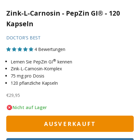
Zink-L-Carnosin - PepZin GI® - 120
Kapseln
DOCTOR'S BEST
4 Bewertungen
®
Lernen Sie PepZin GI
kennen
Zink-L-Carnosin-Komplex
75 mg pro Dosis
120 pflanzliche Kapseln
Angebot
€29,95
Nicht auf Lager
AUSVERKAUFT