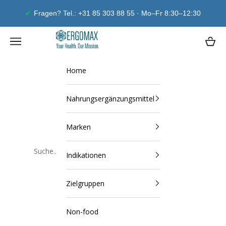
Zum Inhalt springen
Fragen? Tel.: +31 85 303 88 55 · Mo–Fr 8:30–12:30
Ergomax
Navigationsmenü öffnen
Waren
Home
Nahrungsergänzungsmittel
Marken
Indikationen
Schließen
Zielgruppen
Non-food