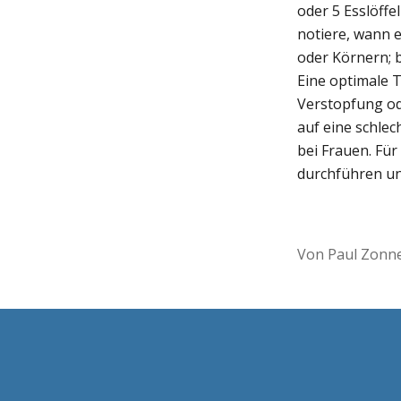
oder 5 Esslöff
notiere, wann 
oder Körnern; b
Eine optimale T
Verstopfung od
auf eine schlec
bei Frauen. Für
durchführen un
Von Paul Zonn