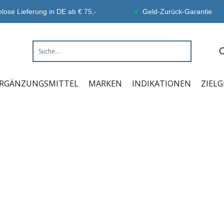
lose Lieferung in DE ab € 75,-
Geld-Zurück-Garantie
RGÄNZUNGSMITTEL
MARKEN
INDIKATIONEN
ZIEL