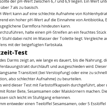
sollte der pH-Wert zwischen 6,7 und 6,9 liegen. Ein Wert unter
 über 7 als zu basisch.
pH-Wert kann auf eine schlechte Aufnahme von Kohlenhydra
rend ein hoher pH-Wert auf die Einnahme von Antibiotika,
sgeglichene Darmflora hindeuten kann.
chzuführen, halte einen pH-Streifen an ein feuchtes Stück 
r Stuhl dabei nicht im Wasser der Toilette liegt. Vergleiche 
fens mit der beigefügten Farbskala.
tzeit-Test
 des Darms zeigt an, wie lange es dauert, bis die Nahrung, di
erdauungstrakt durchläuft und ausgeschieden wird. Dieser
 langsame Transitzeit (bei Verstopfung) oder eine zu schnell
ion, also schlechter Aufnahme) zu beurteilen.
 wird dieser Test mit Farbstoffkapseln durchgeführt, aber 
mit Roter Bete, Sesamsamen oder Maiskörnern machen. Di
ssen sich leicht im Stuhlgang erkennen.
imm entweder einen Teelöffel Sesamsamen, oder 5 Esslöffel