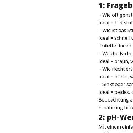
1: Frage
– Wie oft gehst
Ideal = 1–3 St
– Wie ist das S
Ideal = schnell
Toilette finden
– Welche Farbe 
Ideal = braun,
– Wie riecht er?
Ideal = nichts, 
– Sinkt oder sc
Ideal = beides
Beobachtung au
Ernährung hinw
2: pH-We
Mit einem einf