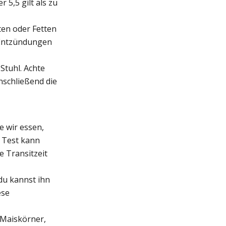
 5,5 gilt als zu
ten oder Fetten
 Entzündungen
Stuhl. Achte
anschließend die
e wir essen,
 Test kann
e Transitzeit
du kannst ihn
ese
 Maiskörner,