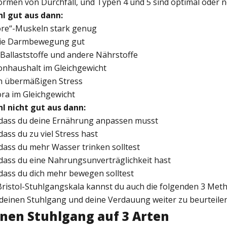
ormen von Durchfall, und Typen 4 und 5 sind optimal oder n
hl gut aus dann:
Core“-Muskeln stark genug
 die Darmbewegung gut
 Ballaststoffe und andere Nährstoffe
monhaushalt im Gleichgewicht
en übermäßigen Stress
lora im Gleichgewicht
hl nicht gut aus dann:
, dass du deine Ernährung anpassen musst
dass du zu viel Stress hast
 dass du mehr Wasser trinken solltest
 dass du eine Nahrungsunverträglichkeit hast
 dass du dich mehr bewegen solltest
 Bristol-Stuhlgangskala kannst du auch die folgenden 3 Met
einen Stuhlgang und deine Verdauung weiter zu beurteilen
inen Stuhlgang auf 3 Arten