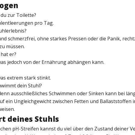
bogen
 du zur Toilette?
uhlentleerungen pro Tag.
tuhlerlebnis?
 und schmerzfrei, ohne starkes Pressen oder die Panik, rechtz
 zu müssen.
hat er?
 was jedoch von der Ernährung abhängen kann.
was extrem stark stinkt.
hwimmt dein Stuhl?
, denn ausschließliches Schwimmen oder Sinken kann bei län
f ein Ungleichgewicht zwischen Fetten und Ballaststoffen i
eisen.
rt deines Stuhls
achen pH-Streifen kannst du viel über den Zustand deiner 