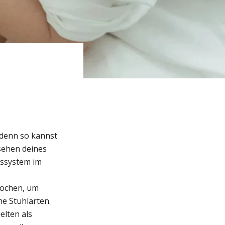
 denn so kannst
ssehen deines
ngssystem im
rochen, um
ne Stuhlarten.
elten als