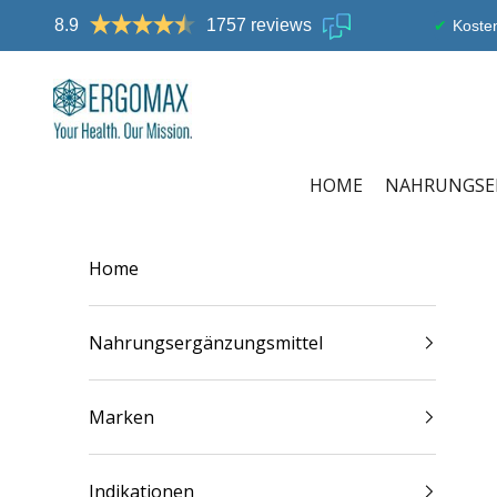
Zum Inhalt springen
8.9
1757 reviews
Kosten
Ergomax
HOME
NAHRUNGSE
Home
Nahrungsergänzungsmittel
Marken
Indikationen