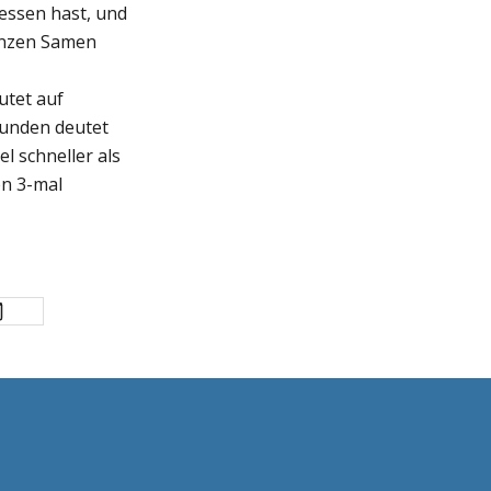
essen hast, und
ganzen Samen
utet auf
tunden deutet
l schneller als
en 3-mal