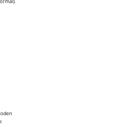
ormal).
hoden
: