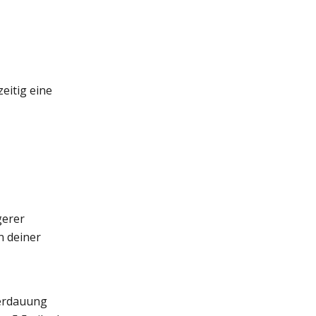
eitig eine
gerer
n deiner
Verdauung