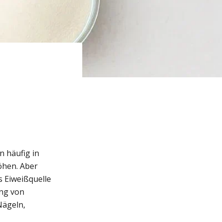
n häufig in
öhen. Aber
 Eiweißquelle
ung von
Nägeln,