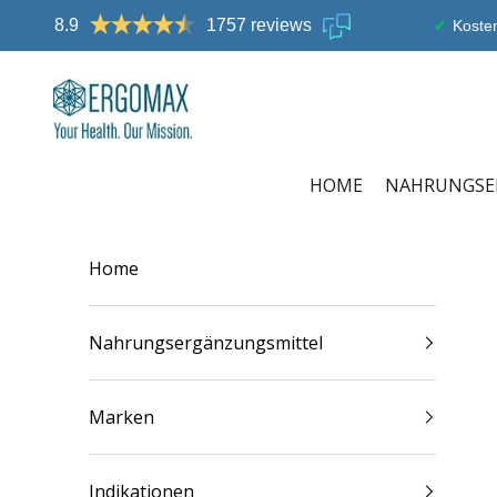
Zum Inhalt springen
8.9
1757 reviews
Kosten
Ergomax
HOME
NAHRUNGSE
Home
Nahrungsergänzungsmittel
Marken
Indikationen