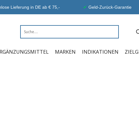
lose Lieferung in DE ab € 75,-
Geld-Zurück-Garantie
RGÄNZUNGSMITTEL
MARKEN
INDIKATIONEN
ZIEL