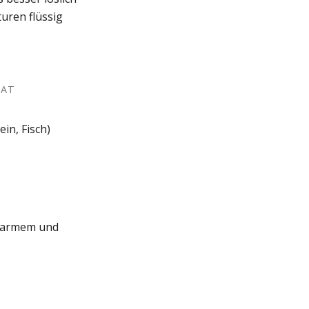
uren flüssig
SAT
in, Fisch)
uwarmem und