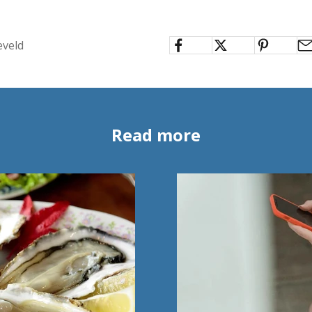
eveld
Read more