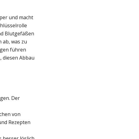
rper und macht
chlüsselrolle
nd Blutgefäßen
 ab, was zu
ungen führen
, diesen Abbau
agen. Der
ochen von
 und Rezepten
 besser löslich