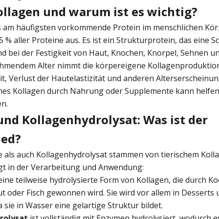
ollagen und warum ist es wichtig?
as am häufigsten vorkommende Protein im menschlichen Kö
 % aller Proteine aus. Es ist ein Strukturprotein, das eine S
d bei der Festigkeit von Haut, Knochen, Knorpel, Sehnen u
nehmendem Alter nimmt die körpereigene Kollagenproduktion
it, Verlust der Hautelastizität und anderen Alterserschein
ches Kollagen durch Nahrung oder Supplemente kann helfen
en.
und Kollagenhydrolysat: Was ist der
ied?
e als auch Kollagenhydrolysat stammen von tierischem Koll
egt in der Verarbeitung und Anwendung:
 eine teilweise hydrolysierte Form von Kollagen, die durch K
t oder Fisch gewonnen wird. Sie wird vor allem in Desserts
 sie in Wasser eine gelartige Struktur bildet.
rolysat
ist vollständig mit Enzymen hydrolysiert, wodurch es