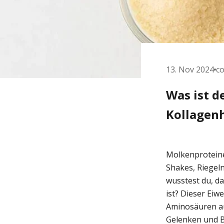
13. Nov 2024
co
Was ist d
Kollagen
Molkenproteine 
Shakes, Riegel
wusstest du, d
ist? Dieser Ei
Aminosäuren au
Gelenken und 