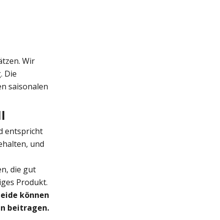
ätzen. Wir
. Die
nen saisonalen
l
 entspricht
ehalten, und
n, die gut
iges Produkt.
 beide können
en beitragen.