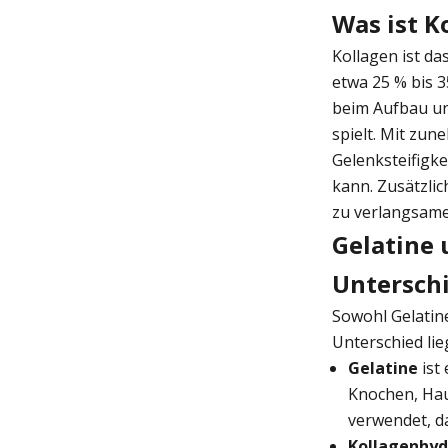
Was ist K
Kollagen ist d
etwa 25 % bis 35
beim Aufbau un
spielt. Mit zu
Gelenksteifigke
kann. Zusätzli
zu verlangsam
Gelatine 
Untersch
Sowohl Gelatin
Unterschied li
Gelatine
ist
Knochen, Hau
verwendet, da
Kollagenhyd