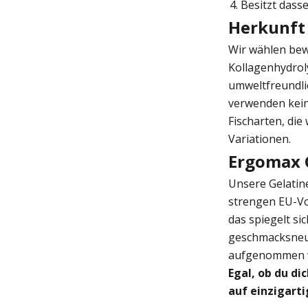
Besitzt dass
Herkunft
Wir wählen be
Kollagenhydro
umweltfreundlic
verwenden kein
Fischarten, die
Variationen.
Ergomax G
Unsere Gelati
strengen EU-Vo
das spiegelt si
geschmacksneut
aufgenommen we
Egal, ob du di
auf einzigart