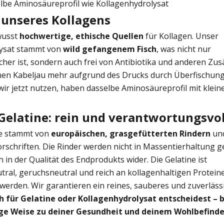
elbe Aminosäureprofil wie Kollagenhydrolysat
 unseres Kollagens
wusst
hochwertige, ethische Quellen
für Kollagen. Unser
lysat stammt von
wild gefangenem Fisch
, was nicht nur
her ist, sondern auch frei von Antibiotika und anderen Zus
en Kabeljau mehr aufgrund des Drucks durch Überfischung
 wir jetzt nutzen, haben dasselbe Aminosäureprofil mit klei
elatine: rein und verantwortungsvol
ne stammt von
europäischen, grasgefütterten Rindern
und
rschriften. Die Rinder werden nicht in Massentierhaltung g
ch in der Qualität des Endprodukts wider. Die Gelatine ist
ral, geruchsneutral und reich an kollagenhaltigen Proteine
rden. Wir garantieren ein reines, sauberes und zuverläss
ch für Gelatine oder Kollagenhydrolysat entscheidest –
ige Weise zu deiner Gesundheit und deinem Wohlbefind