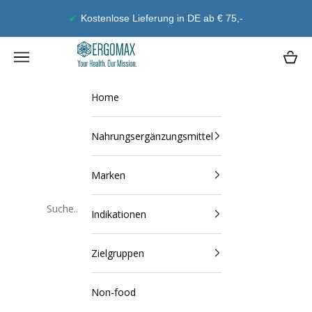
Zum Inhalt springen
Geld-Zurück-Garantie
Ergomax
Navigationsmenü öffnen
Waren
Home
Nahrungsergänzungsmittel
Marken
Indikationen
Schließen
Zielgruppen
Non-food