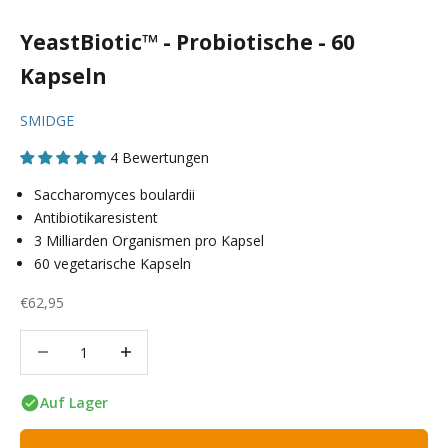
YeastBiotic™ - Probiotische - 60
Kapseln
SMIDGE
4 Bewertungen
Saccharomyces boulardii
Antibiotikaresistent
3 Milliarden Organismen pro Kapsel
60 vegetarische Kapseln
Angebot
€62,95
Anzahl verringern
Anzahl verringern
Auf Lager