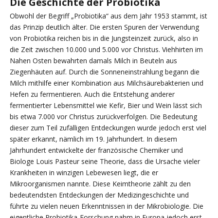
Die Geschichte der Probiotika
Obwohl der Begriff „Probiotika“ aus dem Jahr 1953 stammt, ist
das Prinzip deutlich älter. Die ersten Spuren der Verwendung
von Probiotika reichen bis in die Jungsteinzeit zurück, also in
die Zeit zwischen 10.000 und 5.000 vor Christus. Viehhirten im
Nahen Osten bewahrten damals Milch in Beuteln aus
Ziegenhäuten auf. Durch die Sonneneinstrahlung begann die
Milch mithilfe einer Kombination aus Milchsäurebakterien und
Hefen zu fermentieren. Auch die Entstehung anderer
fermentierter Lebensmittel wie Kefir, Bier und Wein lässt sich
bis etwa 7.000 vor Christus zurückverfolgen. Die Bedeutung
dieser zum Teil zufälligen Entdeckungen wurde jedoch erst viel
später erkannt, nämlich im 19. Jahrhundert. In diesem
Jahrhundert entwickelte der französische Chemiker und
Biologe Louis Pasteur seine Theorie, dass die Ursache vieler
Krankheiten in winzigen Lebewesen liegt, die er
Mikroorganismen nannte. Diese Keimtheorie zählt zu den
bedeutendsten Entdeckungen der Medizingeschichte und
führte zu vielen neuen Erkenntnissen in der Mikrobiologie. Die
eigentliche Probiotika-Forschung nahm in Europa jedoch erst