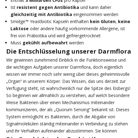
Enthält
3 Milliarden CFUs
pro Kapsel
Ist
resistent gegen Antibiotika
und kann daher
gleichzeitig mit Antibiotika
eingenommen werden
Smidge™ Yeastbiotic Kapseln enthalten
kein Gluten
,
keine
Laktose
oder andere häufig vorkommende Allergene, ist
frei von Präbiotika und wird gefriergetrocknet
Muss
gekühlt aufbewahrt
werden
Die Entschlüsselung unserer Darmflora
Wir gewinnen zunehmend Einblick in die Funktionsweise und
die wichtigen Aufgaben unserer Darmflora, doch eigentlich
wissen wir immer noch sehr wenig über dieses geheimnisvolle
„Organ“ in unserem Körper. Das Wissen, das uns derzeit zur
Verfügung steht, ist wahrscheinlich nur die Spitze des Eisbergs!
So beginnen wir allmählich zu verstehen, auf welch besondere
Weise Bakterien über einen Mechanismus miteinander
kommunizieren, der als „Quorum Sensing“ bekannt ist. Dieses
System ermöglicht es Bakterien, durch die Abgabe von
Signalmolekülen ständig miteinander in Verbindung zu stehen
und ihr Verhalten aufeinander abzustimmen. Sie können