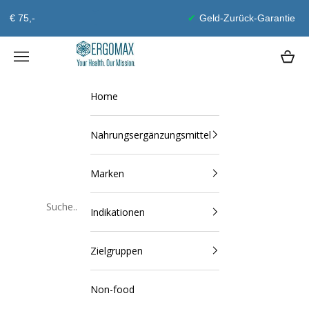
Zum Inhalt springen
Geld-Zurück-Garantie
Ergomax
Navigationsmenü öffnen
Waren
Home
Nahrungsergänzungsmittel
Marken
Indikationen
Schließen
Zielgruppen
Non-food