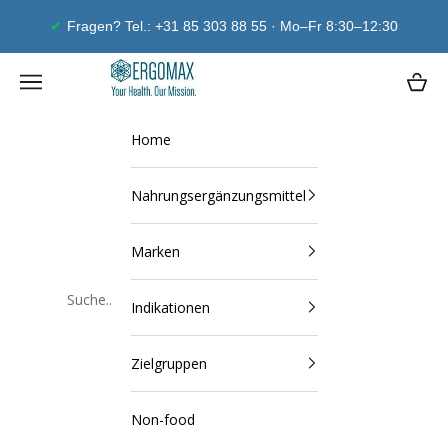
Zum Inhalt springen
Fragen? Tel.: +31 85 303 88 55 · Mo–Fr 8:30–12:30
Ergomax
Navigationsmenü öffnen
Waren
Home
Nahrungsergänzungsmittel
Marken
Indikationen
Schließen
Zielgruppen
Non-food