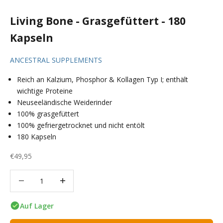
Living Bone - Grasgefüttert - 180
Kapseln
ANCESTRAL SUPPLEMENTS
Reich an Kalzium, Phosphor & Kollagen Typ I; enthält
wichtige Proteine
Neuseeländische Weiderinder
100% grasgefüttert
100% gefriergetrocknet und nicht entölt
180 Kapseln
Angebot
€49,95
Anzahl verringern
Anzahl verringern
Auf Lager