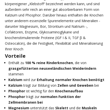
körpereigener „Klebstoff“ bezeichnet werden kann, und sind
außerdem sehr reich an einer gut absorbierbaren Form von
Kalzium und Phosphor. Darüber hinaus enthalten die Knochen
unter anderem essenzielle Spurenelemente und Mineralien -
darunter Magnesium, Bor, Strontium und Natrium -,
Cofaktoren, Enzyme, Glykosaminoglykane und
knochenstimulierende Proteine (IGF I & II, TGF β &
Osteocalcin), die die Festigkeit, Flexibilität und Mineralisierung
Ihrer Knoch
Vorteile
Enthält zu
100 % reine Rinderknochen
, die von
grasgefütterten neuseeländischen Weiderindern
stammen
Kalzium
wird zur
Erhaltung normaler Knochen benötigt
Kalzium
trägt zur Bildung von
Zellen und Geweben
bei
Phosphor
ist wichtig für den
Knochenaufbau
Phosphor
trägt zur
normalen Funktion der
Zellmembranen bei
Magnesium
unterstützt das
Skelett
und die
Muskeln