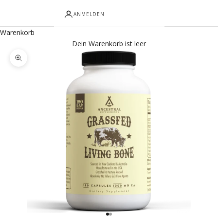
ANMELDEN
Warenkorb
Dein Warenkorb ist leer
Bild vergrößern
Gehe zu Element 1
Gehe zu Element 2