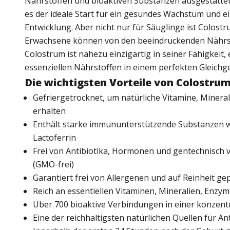
Nährstoffen und bioaktiven Substanzen ausgestattet
es der ideale Start für ein gesundes Wachstum und 
Entwicklung. Aber nicht nur für Säuglinge ist Colostr
Erwachsene können von den beeindruckenden Nährsto
Colostrum ist nahezu einzigartig in seiner Fähigkeit,
essenziellen Nährstoffen in einem perfekten Gleichge
Die wichtigsten Vorteile von Colostru
Gefriergetrocknet, um natürliche Vitamine, Minera
erhalten
Enthält starke immununterstützende Substanzen 
Lactoferrin
Frei von Antibiotika, Hormonen und gentechnisch
(GMO-frei)
Garantiert frei von Allergenen und auf Reinheit ge
Reich an essentiellen Vitaminen, Mineralien, Enz
Über 700 bioaktive Verbindungen in einer konzent
Eine der reichhaltigsten natürlichen Quellen für An