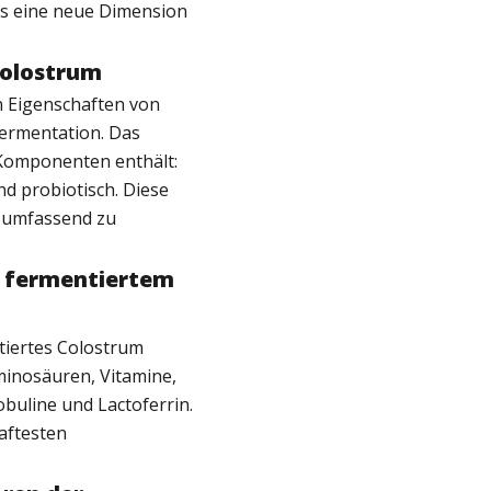
as eine neue Dimension
Colostrum
n Eigenschaften von
Fermentation. Das
f Komponenten enthält:
nd probiotisch. Diese
 umfassend zu
n fermentiertem
tiertes Colostrum
minosäuren, Vitamine,
uline und Lactoferrin.
aftesten