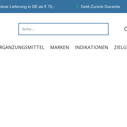
lose Lieferung in DE ab € 75,-
Geld-Zurück-Garantie
RGÄNZUNGSMITTEL
MARKEN
INDIKATIONEN
ZIEL