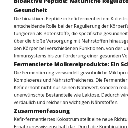
Bioaktive Peptide: Natürliche Regulat
Gesundheit
Die bioaktiven Peptide in kefirfermentiertem Kolostr
entscheidende Rolle bei der Regulierung der Körperf
fungieren als Botenstoffe, die spezifische gesundheitl
über die bloße Versorgung mit Nährstoffen hinausge
den Körper bei verschiedenen Funktionen, von der U
Immunsystems bis zur Förderung einer gesunden Ve
Fermentierte Molkereiprodukte: Ein Sc
Die Fermentierung verwandelt gewöhnliche Milchprod
Komplexeres und Nährstoffreicheres. Die Fermentie
Kefir erhöht nicht nur seinen Nährwert, sondern red
unerwünschte Bestandteile wie Laktose. Dadurch wir
verdaulich und reicher an wichtigen Nährstoffen.
Zusammenfassung
Kefir-fermentiertes Kolostrum stellt eine neue Richtu
Ernährungswissenschaft dar. Durch die Kombination 