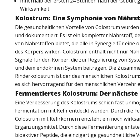
Innerhalb der ersten 24 Stunden nach der Geburt
Wirksamkeit
Kolostrum: Eine Symphonie von Nährst
Die gesundheitlichen Vorteile von Colostrum wurden
und dokumentiert. Es ist ein kompletter Nährstoff, d
von Nährstoffen bietet, die alle in Synergie für eine
des Körpers wirken. Colostrum enthält nicht nur Näh
Signale für den Körper, die zur Regulierung von Sy
und dem endokrinen System beitragen. Die Zusamm
Rinderkolostrum ist der des menschlichen Kolostrums
es sich hervorragend für den menschlichen Verzehr e
Fermentiertes Kolostrum: Der nächste 
Eine Verbesserung des Kolostrums schien fast unmögli
Fermentation mit Kefir entdeckt wurden. Durch die 
Colostrum mit Kefirkörnern entsteht ein noch wirks
Ergänzungsmittel. Durch diese Fermentierung entsteh
bioaktiver Peptide, die einzigartige gesundheitliche V