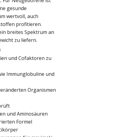
. Für Neugeborene ist
eine gesunde
um wertvoll, auch
ffen profitieren.
 ein breites Spektrum an
wicht zu liefern.
m
lien und Cofaktoren zu
wie Immunglobuline und
 veränderten Organismen
prüft
ymen und Aminosäuren
rierten Formel
tikörper