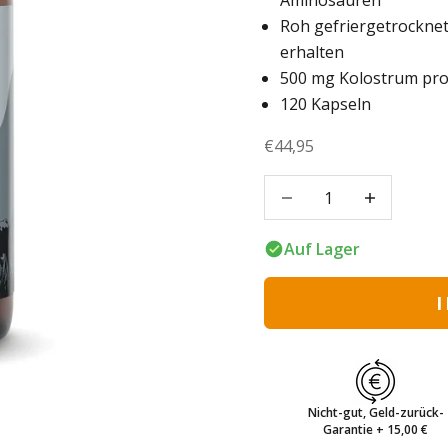
Aminosäuren
Roh gefriergetrocknet
erhalten
500 mg Kolostrum pro
120 Kapseln
Angebot
€44,95
Anzahl verringern
Anzahl verri
Auf Lager
Nicht-gut, Geld-zurück-
Garantie + 15,00 €