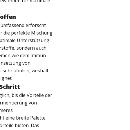
 gewonnen für maximale
offen
 umfassend erforscht
er die perfekte Mischung
 optimale Unterstützung
rstoffe, sondern auch
stemen wie dem Immun-
ensetzung von
 sehr ähnlich, weshalb
ignet.
Schritt
ch, bis die Vorteile der
Fermentierung von
ameres
t eine breite Palette
orteile bieten. Das