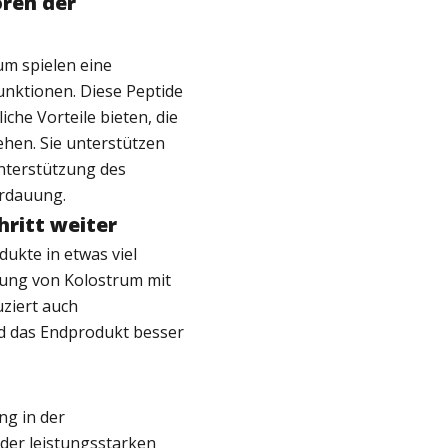
oren der
um spielen eine
unktionen. Diese Peptide
iche Vorteile bieten, die
hen. Sie unterstützen
nterstützung des
rdauung.
hritt weiter
ukte in etwas viel
rung von Kolostrum mit
uziert auch
d das Endprodukt besser
ng in der
der leistungsstarken