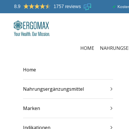
Zum Inhalt springen
8.9
1757 reviews
Kosten
Ergomax
HOME
NAHRUNGSE
Home
Nahrungsergänzungsmittel
Marken
Indikationen