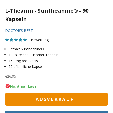
L-Theanin - Suntheanine® - 90
Kapseln
DOCTOR'S BEST
1 Bewertung
Enthält Suntheanine®
100% reines L-Isomer Theanin
150 mg pro Dosis
90 pflanzliche Kapseln
Angebot
€26,95
Nicht auf Lager
AUSVERKAUFT