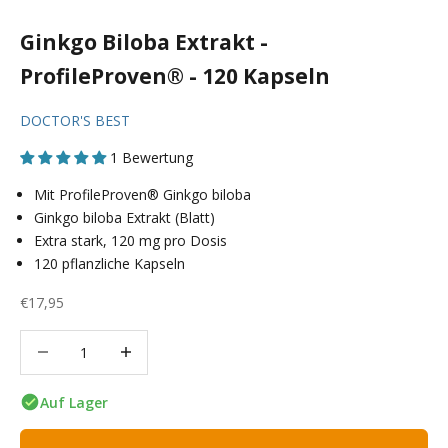
Ginkgo Biloba Extrakt -
ProfileProven® - 120 Kapseln
DOCTOR'S BEST
1 Bewertung
Mit ProfileProven® Ginkgo biloba
Ginkgo biloba Extrakt (Blatt)
Extra stark, 120 mg pro Dosis
120 pflanzliche Kapseln
Angebot
€17,95
Anzahl verringern
Anzahl verringern
Auf Lager