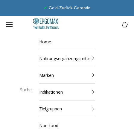
Zum Inhalt springen
Geld-Zurück-Garantie
Ergomax
Navigationsmenü öffnen
Waren
Home
Nahrungsergänzungsmittel
Marken
Indikationen
Schließen
Zielgruppen
Non-food