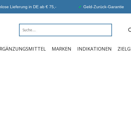
lose Lieferung in DE ab € 75,-
Geld-Zurück-Garantie
RGÄNZUNGSMITTEL
MARKEN
INDIKATIONEN
ZIEL