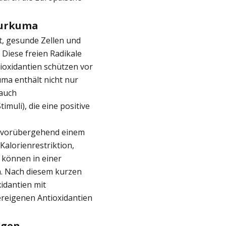
Kurkuma
t, gesunde Zellen und
 Diese freien Radikale
ioxidantien schützen vor
ma enthält nicht nur
 auch
muli), die eine positive
r vorübergehend einem
Kalorienrestriktion,
 können in einer
. Nach diesem kurzen
xidantien mit
ereigenen Antioxidantien
ngen