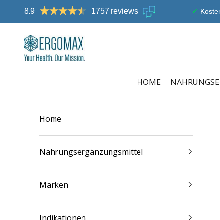
Zum Inhalt springen
8.9
1757 reviews
Kosten
Ergomax
HOME
NAHRUNGSE
Home
Nahrungsergänzungsmittel
Marken
Indikationen