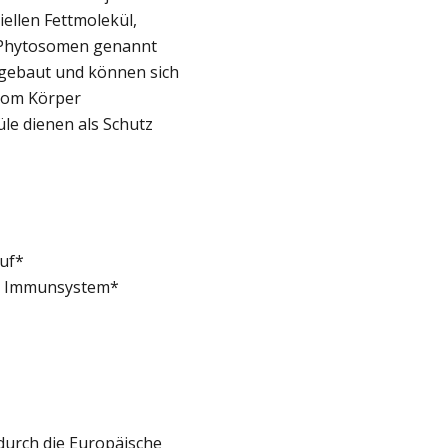
ellen Fettmolekül,
e Phytosomen genannt
gebaut und können sich
 vom Körper
e dienen als Schutz
auf*
as Immunsystem*
urch die Europäische