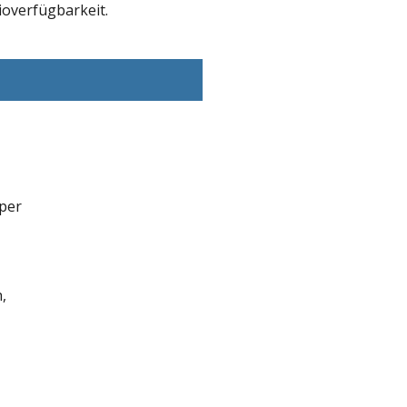
overfügbarkeit.
iper
,