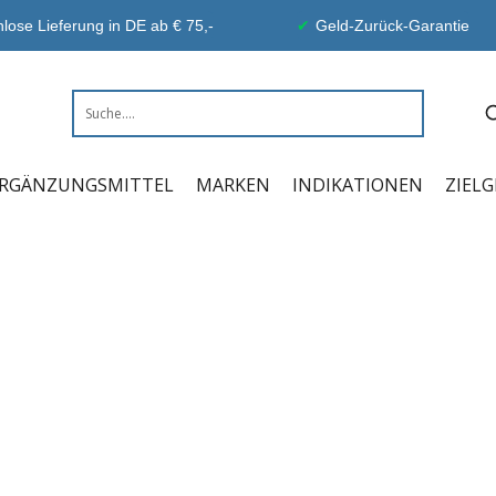
lose Lieferung in DE ab € 75,-
Geld-Zurück-Garantie
RGÄNZUNGSMITTEL
MARKEN
INDIKATIONEN
ZIEL