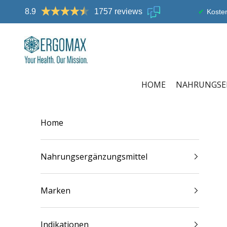
Zum Inhalt springen
8.9
1757 reviews
Kosten
Ergomax
HOME
NAHRUNGSE
Home
Nahrungsergänzungsmittel
Marken
Indikationen