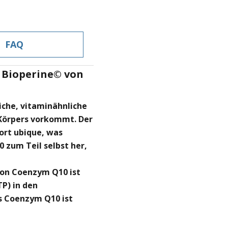
FAQ
 Bioperine© von
iche, vitaminähnliche
 Körpers vorkommt. Der
rt ubique, was
 zum Teil selbst her,
on Coenzym Q10 ist
TP) in den
as Coenzym Q10 ist