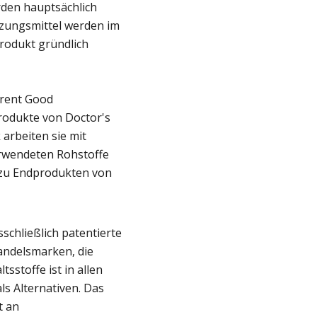
rden hauptsächlich
zungsmittel werden im
rodukt gründlich
rrent Good
Produkte von Doctor's
arbeiten sie mit
rwendeten Rohstoffe
t zu Endprodukten von
schließlich patentierte
Handelsmarken, die
sstoffe ist in allen
ls Alternativen. Das
t an