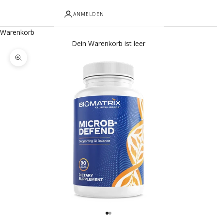
ANMELDEN
Warenkorb
Dein Warenkorb ist leer
Bild vergrößern
Gehe zu Element 1
Gehe zu Element 2