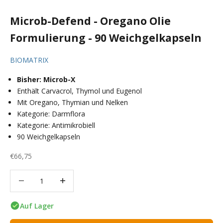
Microb-Defend - Oregano Olie
Formulierung - 90 Weichgelkapseln
BIOMATRIX
Bisher: Microb-X
Enthält Carvacrol, Thymol und Eugenol
Mit Oregano, Thymian und Nelken
Kategorie: Darmflora
Kategorie: Antimikrobiell
90 Weichgelkapseln
Angebot
€66,75
Anzahl verringern
Anzahl verringern
Auf Lager