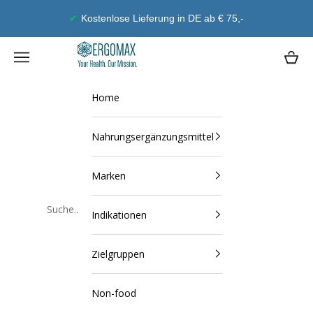
Zum Inhalt springen
stenlose Lieferung in DE ab € 75,-
Ergomax
Navigationsmenü öffnen
Waren
Home
Nahrungsergänzungsmittel
Marken
Indikationen
Schließen
Zielgruppen
Non-food