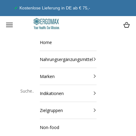
Zum Inhalt springen
Geld-Zurück-Garantie
Ergomax
Navigationsmenü öffnen
Waren
Home
Nahrungsergänzungsmittel
Marken
Indikationen
Schließen
Zielgruppen
Non-food