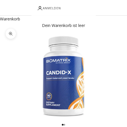
ANMELDEN
Warenkorb
Dein Warenkorb ist leer
Bild vergrößern
Gehe zu Element 1
Gehe zu Element 2