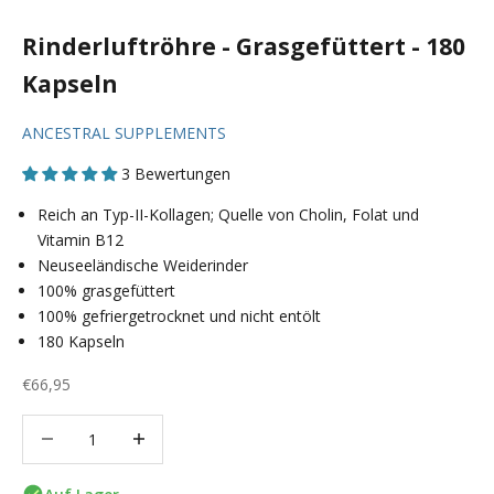
Rinderluftröhre - Grasgefüttert - 180
Kapseln
ANCESTRAL SUPPLEMENTS
3 Bewertungen
Reich an Typ-II-Kollagen; Quelle von Cholin, Folat und
Vitamin B12
Neuseeländische Weiderinder
100% grasgefüttert
100% gefriergetrocknet und nicht entölt
180 Kapseln
Angebot
€66,95
Anzahl verringern
Anzahl verringern