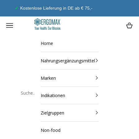
Zum Inhalt springen
Geld-Zurück-Garantie
Ergomax
Navigationsmenü öffnen
Waren
Home
Nahrungsergänzungsmittel
Marken
Indikationen
Schließen
Zielgruppen
Non-food