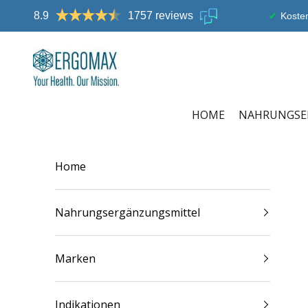
Zum Inhalt springen
8.9
1757 reviews
Kosten
Ergomax
HOME
NAHRUNGSE
Home
Nahrungsergänzungsmittel
Marken
Indikationen