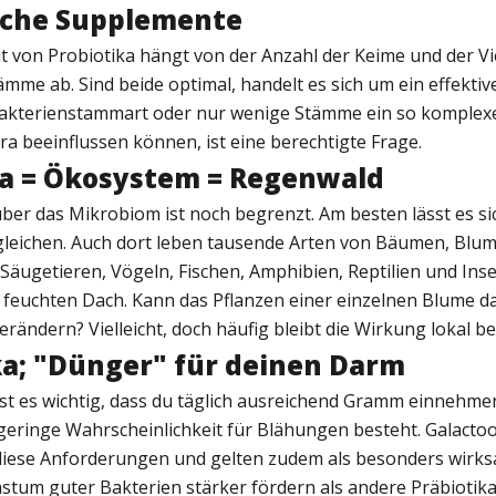
sche Supplemente
 von Probiotika hängt von der Anzahl der Keime und der Vie
mme ab. Sind beide optimal, handelt es sich um ein effektiv
Bakterienstammart oder nur wenige Stämme ein so komple
ra beeinflussen können, ist eine berechtigte Frage.
a = Ökosystem = Regenwald
ber das Mikrobiom ist noch begrenzt. Am besten lässt es si
leichen. Auch dort leben tausende Arten von Bäumen, Blu
Säugetieren, Vögeln, Fischen, Amphibien, Reptilien und Ins
feuchten Dach. Kann das Pflanzen einer einzelnen Blume d
erändern? Vielleicht, doch häufig bleibt die Wirkung lokal b
ka; "Dünger" für deinen Darm
 ist es wichtig, dass du täglich ausreichend Gramm einnehm
 geringe Wahrscheinlichkeit für Blähungen besteht. Galacto
 diese Anforderungen und gelten zudem als besonders wirks
stum guter Bakterien stärker fördern als andere Präbiotika