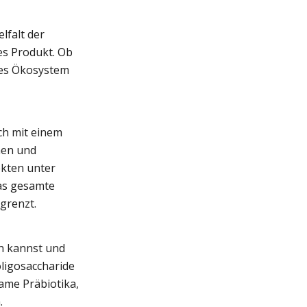
lfalt der
es Produkt. Ob
xes Ökosystem
ch mit einem
men und
ekten unter
as gesamte
egrenzt.
en kannst und
oligosaccharide
ame Präbiotika,
.