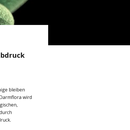
abdruck
ige bleiben
Darmflora wird
gischen,
adurch
druck.