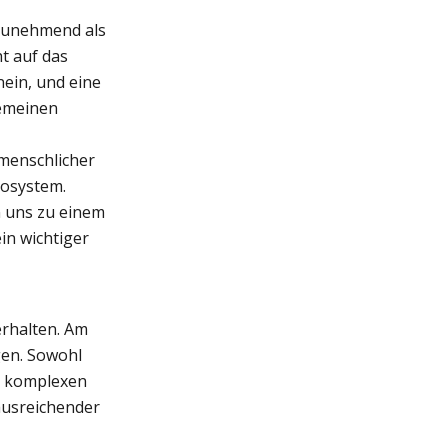
 zunehmend als
t auf das
nein, und eine
gemeinen
menschlicher
kosystem.
 uns zu einem
in wichtiger
erhalten. Am
en. Sowohl
m komplexen
ausreichender