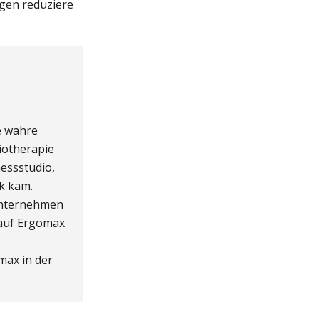
ngen reduziere
e wahre
iotherapie
nessstudio,
k kam.
Unternehmen
 auf Ergomax
max in der