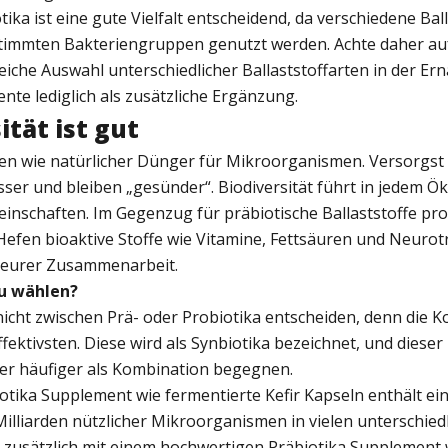
tika ist eine gute Vielfalt entscheidend, da verschiedene Bal
stimmten Bakteriengruppen genutzt werden. Achte daher au
iche Auswahl unterschiedlicher Ballaststoffarten in der E
te lediglich als zusätzliche Ergänzung.
ität ist gut
ken wie natürlicher Dünger für Mikroorganismen. Versorgst 
ser und bleiben „gesünder“. Biodiversität führt in jedem 
einschaften. Im Gegenzug für präbiotische Ballaststoffe pr
Hefen bioaktive Stoffe wie Vitamine, Fettsäuren und Neurot
is eurer Zusammenarbeit.
du wählen?
nicht zwischen Prä- oder Probiotika entscheiden, denn die 
ffektivsten. Diese wird als Synbiotika bezeichnet, und dieser 
er häufiger als Kombination begegnen.
iotika Supplement wie fermentierte Kefir Kapseln enthält e
lliarden nützlicher Mikroorganismen in vielen unterschiedl
s zusätzlich mit einem hochwertigen Präbiotika Supplement 