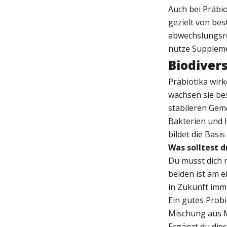
Auch bei Präbio
gezielt von be
abwechslungsre
nutze Supplemen
Biodivers
Präbiotika wir
wachsen sie bes
stabileren Gem
Bakterien und 
bildet die Bas
Was solltest 
Du musst dich 
beiden ist am e
in Zukunft imm
Ein gutes Prob
Mischung aus Mi
Ergänzt du die