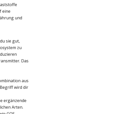
laststoffe
f eine
rnährung und
du sie gut,
Ökosystem zu
oduzieren
ransmitter. Das
Kombination aus
Begriff wird dir
ine ergänzende
ichen Arten.
wie GOS,