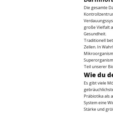
Die gesamte Da
Kontrollzentrum
Verdauungssyste
große Vielfalt
Gesundheit.
Traditionell b
Zellen. In Wah
Mikroorganism
Superorganismus
Teil unserer Bi
Wie du d
Es gibt viele 
gebräuchlichs
Präbiotika als
System eine Wi
Stärke und größ