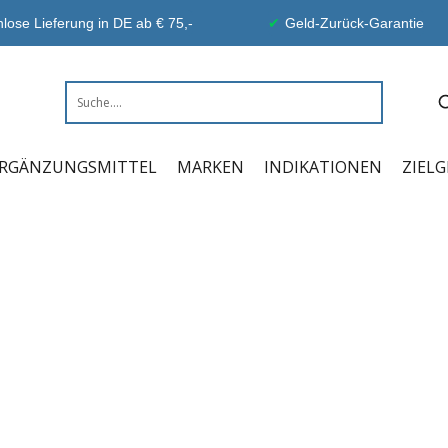
lose Lieferung in DE ab € 75,-
Geld-Zurück-Garantie
RGÄNZUNGSMITTEL
MARKEN
INDIKATIONEN
ZIEL