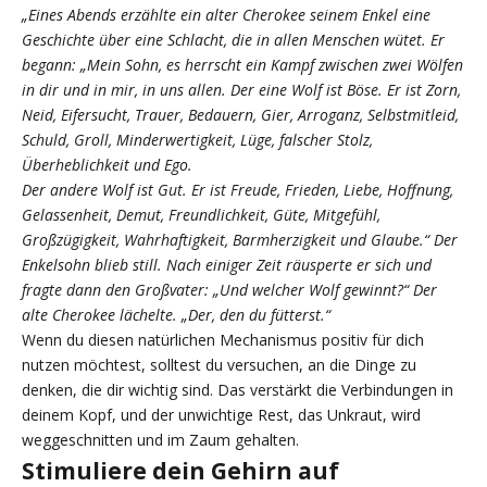
„Eines Abends erzählte ein alter Cherokee seinem Enkel eine
Geschichte über eine Schlacht, die in allen Menschen wütet. Er
begann: „Mein Sohn, es herrscht ein Kampf zwischen zwei Wölfen
in dir und in mir, in uns allen. Der eine Wolf ist Böse. Er ist Zorn,
Neid, Eifersucht, Trauer, Bedauern, Gier, Arroganz, Selbstmitleid,
Schuld, Groll, Minderwertigkeit, Lüge, falscher Stolz,
Überheblichkeit und Ego.
Der andere Wolf ist Gut. Er ist Freude, Frieden, Liebe, Hoffnung,
Gelassenheit, Demut, Freundlichkeit, Güte, Mitgefühl,
Großzügigkeit, Wahrhaftigkeit, Barmherzigkeit und Glaube.“ Der
Enkelsohn blieb still. Nach einiger Zeit räusperte er sich und
fragte dann den Großvater: „Und welcher Wolf gewinnt?“ Der
alte Cherokee lächelte. „Der, den du fütterst.“
Wenn du diesen natürlichen Mechanismus positiv für dich
nutzen möchtest, solltest du versuchen, an die Dinge zu
denken, die dir wichtig sind. Das verstärkt die Verbindungen in
deinem Kopf, und der unwichtige Rest, das Unkraut, wird
weggeschnitten und im Zaum gehalten.
Stimuliere dein Gehirn auf