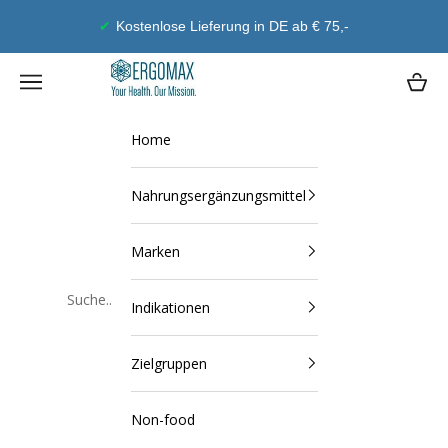
Zum Inhalt springen
Geld-Zurück-Garantie
Ergomax
Navigationsmenü öffnen
Waren
Home
Nahrungsergänzungsmittel
Marken
Indikationen
Schließen
Zielgruppen
Non-food