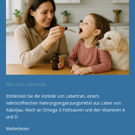
Alles über Lebertran!
Entdecken Sie die Vorteile von Lebertran, einem
nährstoffreichen Nahrungsergänzungsmittel aus Leber von
Kabeljau. Reich an Omega-3-Fettsäuren und den Vitaminen A
und D.
Weiterlesen