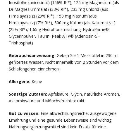
Inositolhexanicotinat) (156% RI*), 125 mg Magnesium (als
Di-Magnesiummalat) (33% RI*), 233 mg Chlorid (aus
Himalayasalz) (29% RI*), 150 mg Natrium (aus
Himalayasalz) (7% RI*), 500 mg Kalium (als Kaliumcitrat)
(25% RI*), 1,65 g Hydrationsmischung: HydroPrime®
Glycerinpulver, Taurin, Peak ATP® (Adenosin-5'-
Triphosphat)
Gebrauchsanweisung:
Geben Sie 1 Messlöffel in 230 ml
gefiltertes Wasser. Nicht innerhalb von 2 Stunden vor dem
Schlafengehen einnehmen.
Allergene:
Keine
Sonstige Zutaten:
Apfelsäure, Glycin, natürliche Aromen,
Ascorbinsäure und Mönchsfruchtextrakt
Gut zu wissen:
Eine abwechslungsreiche, ausgewogene
Ernährung und eine gesunde Lebensweise sind wichtig.
Nahrungsergänzungsmittel sind kein Ersatz für eine