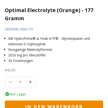
Optimal Electrolyte (Orange) - 177
Gramm
SEEKING HEALTH
Mit HydroPrime® & Peak ATP® - Glycerinpulver und
Adenosin-5'-triphosphat
Einzigartige Elektrolytformel
2033 mg pro Messlöffel
30 Dosierungen
Angebot
€42,95
Anzahl verringern
Anzahl verringern
Auf Lager
IN DEN WARENKORB